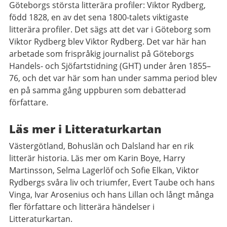
Göteborgs största litterära profiler: Viktor Rydberg,
född 1828, en av det sena 1800-talets viktigaste
litterära profiler. Det sägs att det var i Göteborg som
Viktor Rydberg blev Viktor Rydberg. Det var här han
arbetade som frispråkig journalist på Göteborgs
Handels- och Sjöfartstidning (GHT) under åren 1855–
76, och det var här som han under samma period blev
en på samma gång uppburen som debatterad
författare.
Läs mer i Litteraturkartan
Västergötland, Bohuslän och Dalsland har en rik
litterär historia. Läs mer om Karin Boye, Harry
Martinsson, Selma Lagerlöf och Sofie Elkan, Viktor
Rydbergs svåra liv och triumfer, Evert Taube och hans
Vinga, Ivar Arosenius och hans Lillan och långt många
fler författare och litterära händelser i
Litteraturkartan.