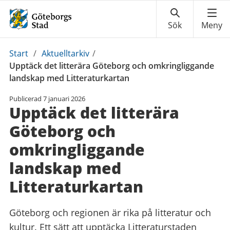
Du
Start
/
Aktuelltarkiv
/
är
Upptäck det litterära Göteborg och omkringliggande
här:
landskap med Litteraturkartan
Publicerad
7 januari 2026
Upptäck det litterära
Göteborg och
omkringliggande
landskap med
Litteraturkartan
Göteborg och regionen är rika på litteratur och
kultur. Ett sätt att upptäcka Litteraturstaden