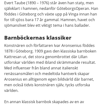
Evert Taube (1890 – 1976) står även han staty, men
självklart i hamnen, nedanför GöteborgsOperan. Han
föddes i Göteborg och växte upp på Vinga innan han
for till sjöss bara 17 år gammal. Hamnen, havet och
sjömanslivet blev ett viktigt tema i hans ballader.
Barnböckernas klassiker
Konstnären och författaren Ivar Aronsenius föddes
1878 i Göteborg. 1909 gavs den klassiska barnboken
Kattresan ut, det stora genombrottet där Lillan
utforskar världen med ibland skrämmande resultat.
Med influenser från bland annat italienskt
renässansmåleri och medeltida hantverk skapar
Arosenius en alltigenom egen bildvärld där barnet,
men också tidvis konstnären själv, tycks utforska
världen.
En annan klassisk barnbok skapades av en av