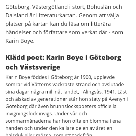
Göteborg, Västergötland i stort, Bohuslän och
Dalsland är Litteraturkartan. Genom att välja
platser på kartan kan du läsa om litterära
händelser och författare som verkat där - som
Karin Boye.
Klädd poet: Karin Boye i Göteborg
och Västsverige
Karin Boye föddes i Göteborg år 1900, upplevde
somrar vid Vätterns vackraste strand och avslutade
sina dagar några mil inåt landet, i Alingsås, 1941. Läst
och älskad av generationer står hon staty på Avenyn i
Göteborg där även brunnslockspoeters officiella
invigningslock invigs. Under vår och
sommarmånaderna har hon ofta en blomma i ena
handen och under den kallare delen av året en
halsduk eller mössa, som ett tack från