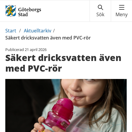
Du
Start
/
Aktuelltarkiv
/
är
Säkert dricksvatten även med PVC-rör
här:
Publicerad
21 april 2026
Säkert dricksvatten även
med PVC-rör