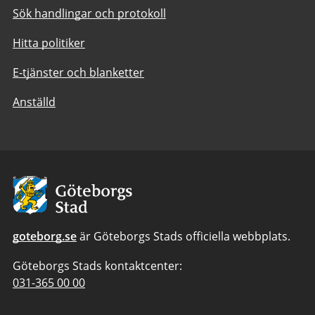
Sök handlingar och protokoll
Hitta politiker
E-tjänster och blanketter
Anställd
Avsändare:
Göteborgs
Stad
goteborg.se
är Göteborgs Stads officiella webbplats.
Göteborgs Stads kontaktcenter:
Telefonnummer
031-365 00 00
till