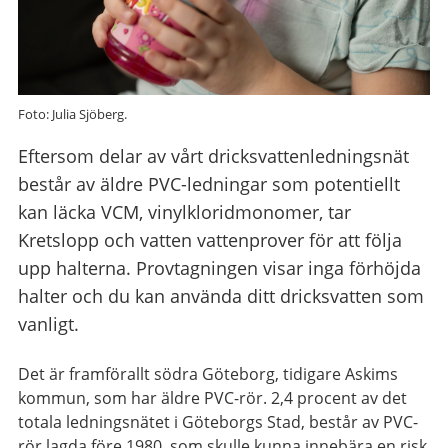
Foto: Julia Sjöberg.
Eftersom delar av vårt dricksvattenledningsnät
består av äldre PVC-ledningar som potentiellt
kan läcka VCM, vinylkloridmonomer, tar
Kretslopp och vatten vattenprover för att följa
upp halterna. Provtagningen visar inga förhöjda
halter och du kan använda ditt dricksvatten som
vanligt.
Det är framförallt södra Göteborg, tidigare Askims
kommun, som har äldre PVC-rör. 2,4 procent av det
totala ledningsnätet i Göteborgs Stad, består av PVC-
rör lagda före 1980, som skulle kunna innebära en risk