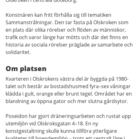
Konstnären kan fritt förhålla sig till tematiken
Sammanstrålningar. Den tar fasta på Olskroken som
en plats där olika rörelser och flöden av människor,
trafik och varor länge har mötts och där det finns en
historia av sociala rörelser präglade av samarbete och
solidaritet.
Om platsen
Kvarteren i Olskrokens västra del är byggda på 1980-
talet och består av bostadshusmed fyra–sex våningar
klädda i gult, orange eller brunt tegel. Området har en
blandning av öppna gator och mer slutna gårdsytor.
Poseidon har gjort dräneringsarbeten och rustat upp
utemiljön vid Olskroksgatan 4–18. En ny
konstgestaltning skulle kunna tillföra ytterligare
kvaliteter till boendemiljön – trots ett centralt läge i