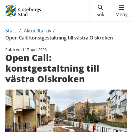
Du
Start
/
Aktuelltarkiv
/
är
Open Call: konstgestaltning till västra Olskroken
här:
Publicerad
17 april 2026
Open Call:
konstgestaltning till
västra Olskroken