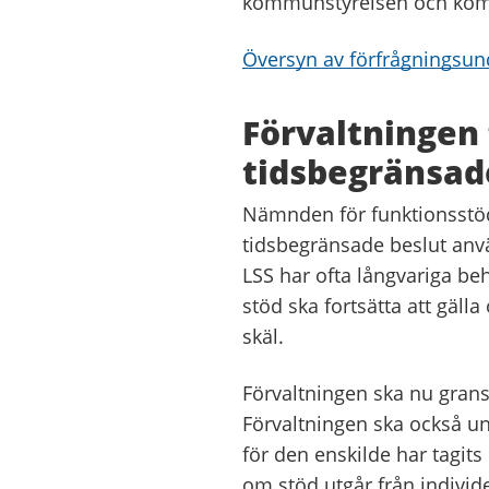
kommunstyrelsen och kommu
Översyn av förfrågningsun
Förvaltningen 
tidsbegränsad
Nämnden för funktionsstöd 
tidsbegränsade beslut anv
LSS har ofta långvariga be
stöd ska fortsätta att gäll
skäl.
Förvaltningen ska nu grans
Förvaltningen ska också und
för den enskilde har tagits 
om stöd utgår från individ