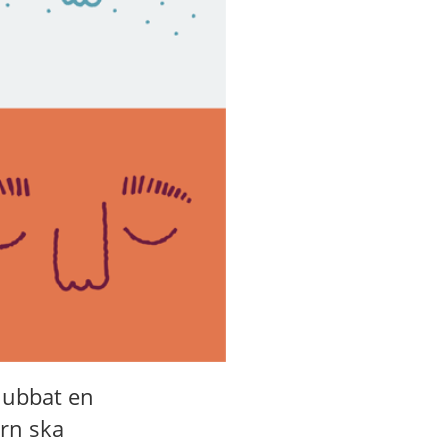
lubbat en
arn ska