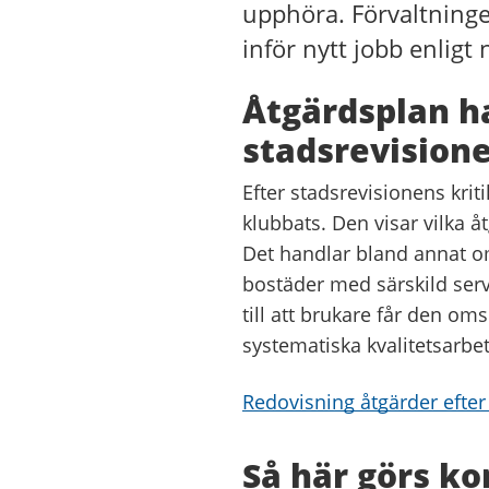
upphöra. Förvaltningen
inför nytt jobb enligt 
Åtgärdsplan ha
stadsrevisione
Efter stadsrevisionens kri
klubbats. Den visar vilka å
Det handlar bland annat om
bostäder med särskild serv
till att brukare får den om
systematiska kvalitetsarbet
Redovisning åtgärder efter
Så här görs ko