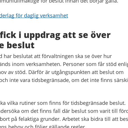
nfullmäktige för beslut innan det börjar gälla.
derlag för daglig verksamhet
fick i uppdrag att se över
e beslut
har beslutat att förvaltningen ska se över hur
änds inom verksamheten. Personer som får stöd enli
hov av stöd. Därför är utgångspunkten att beslut om
a och inte vara tidsbegränsade, om det inte finns särsk
ka vilka rutiner som finns för tidsbegränsade beslut.
ersöka om det finns fall där beslut som varit till för
bort på felaktiga grunder. Arbetet ska bidra till att bes
ens behov och följer gällande regler.