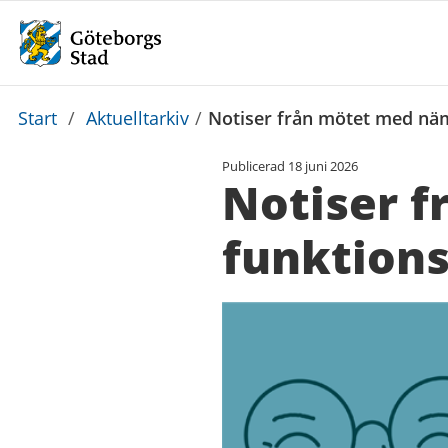
Du
Start
/
Aktuelltarkiv
/
Notiser från mötet med näm
är
Publicerad
18 juni 2026
här:
Notiser 
funktions