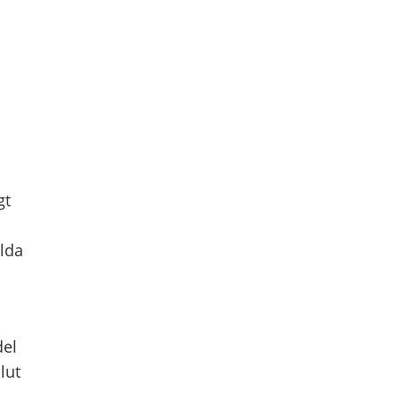
gt
ilda
del
lut