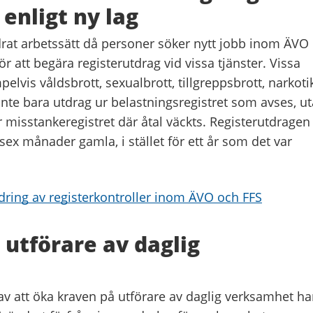
 enligt ny lag
ändrat arbetssätt då personer söker nytt jobb inom ÄVO
ör att begära registerutdrag vid vissa tjänster. Vissa
elvis våldsbrott, sexualbrott, tillgreppsbrott, narkoti
inte bara utdrag ur belastningsregistret som avses, u
 misstankeregistret där åtal väckts. Registerutdragen 
ex månader gamla, i stället för ett år som det var
dring av registerkontroller inom ÄVO och FFS
utförare av daglig
v att öka kraven på utförare av daglig verksamhet ha