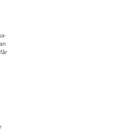
ka-
tan
får
r