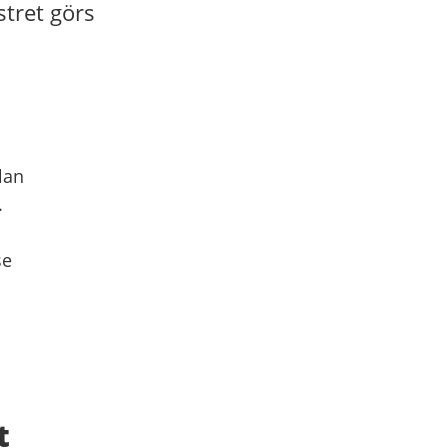
stret görs
lan
.
se
t