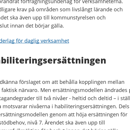
rändrat förfrågningsunderlag för verksamheterna.
tydligare krav på områden som livslångt lärande och
endet ska även upp till kommunstyrelsen och
ut innan det börjar gälla.
derlag för daglig verksamhet
abiliteringsersättningen
känna förslaget om att behålla kopplingen mellan
h faktisk närvaro. Men ersättningsmodellen ändrades 
agandegrader till två nivåer - heltid och deltid – i stäl
a motsvarar nivåerna i habiliteringsersättningen. Dels
sättningsmodellen genom att höja ersättningen för
stödbehov, nivå 7. Ärendet ska även upp till