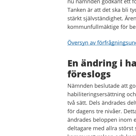
nu nämnden godkänt ett fö
Tanken är att det ska bli 
stärkt självständighet. Är
kommunfullmäktige för besl
Översyn av förfrågningsun
En ändring i h
föreslogs
Nämnden beslutade att god
habiliteringsersättning oc
två sätt. Dels ändrades delt
för dagens tre nivåer. Dett
ändrades beloppen inom er
deltagare med allra störst 