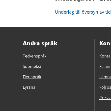
Underlag till översyn av t
Andra språk
Kon
Teckenspråk
Konta
Suomeksi
Felanm
Fler språk
Lämna
Lyssna
Följ o
Press