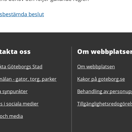
idsbestämda beslut
takta oss
Om webbplatse
kta Göteborgs Stad
Om webbplatsen
älan - gator, torg, parker
Kakor på goteborg.se
 synpunkter
Behandling av personupp
ss i sociala medier
Tillgänglighetsredogörel
 och media