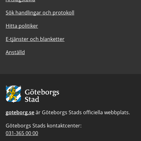
Sök handlingar och protokoll
Hitta politiker
E-tjänster och blanketter
Anställd
Avsändare:
Göteborgs
Stad
goteborg.se
är Göteborgs Stads officiella webbplats.
Göteborgs Stads kontaktcenter:
Telefonnummer
031-365 00 00
till