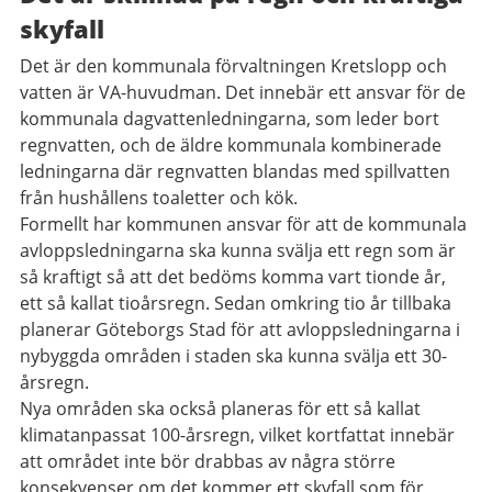
skyfall
Det är den kommunala förvaltningen Kretslopp och
vatten är VA-huvudman. Det innebär ett ansvar för de
kommunala dagvattenledningarna, som leder bort
regnvatten, och de äldre kommunala kombinerade
ledningarna där regnvatten blandas med spillvatten
från hushållens toaletter och kök.
Formellt har kommunen ansvar för att de kommunala
avloppsledningarna ska kunna svälja ett regn som är
så kraftigt så att det bedöms komma vart tionde år,
ett så kallat tioårsregn. Sedan omkring tio år tillbaka
planerar Göteborgs Stad för att avloppsledningarna i
nybyggda områden i staden ska kunna svälja ett 30-
årsregn.
Nya områden ska också planeras för ett så kallat
klimatanpassat 100-årsregn, vilket kortfattat innebär
att området inte bör drabbas av några större
konsekvenser om det kommer ett skyfall som för