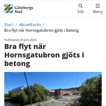
Du
Start
/
Aktuelltarkiv
/
är
Bra flyt när Hornsgatubron gjöts i betong
här:
Publicerad
25 juni 2026
Bra flyt när
Hornsgatubron gjöts i
betong