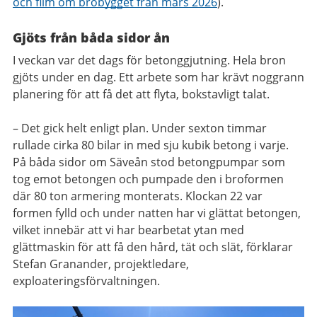
och film om brobygget från mars 2026
).
Gjöts från båda sidor ån
I veckan var det dags för betonggjutning. Hela bron
gjöts under en dag. Ett arbete som har krävt noggrann
planering för att få det att flyta, bokstavligt talat.
– Det gick helt enligt plan. Under sexton timmar
rullade cirka 80 bilar in med sju kubik betong i varje.
På båda sidor om Säveån stod betongpumpar som
tog emot betongen och pumpade den i broformen
där 80 ton armering monterats. Klockan 22 var
formen fylld och under natten har vi glättat betongen,
vilket innebär att vi har bearbetat ytan med
glättmaskin för att få den hård, tät och slät, förklarar
Stefan Granander, projektledare,
exploateringsförvaltningen.