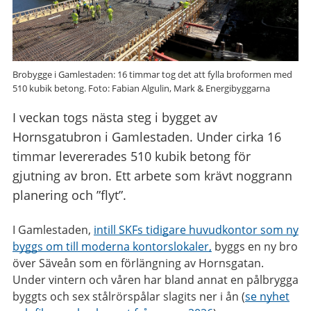
Brobygge i Gamlestaden: 16 timmar tog det att fylla broformen med
510 kubik betong. Foto: Fabian Algulin, Mark & Energibyggarna
I veckan togs nästa steg i bygget av
Hornsgatubron i Gamlestaden. Under cirka 16
timmar levererades 510 kubik betong för
gjutning av bron. Ett arbete som krävt noggrann
planering och ”flyt”.
I Gamlestaden,
intill SKFs tidigare huvudkontor som ny
byggs om till moderna kontorslokaler,
byggs en ny bro
över Säveån som en förlängning av Hornsgatan.
Under vintern och våren har bland annat en pålbrygga
byggts och sex stålrörspålar slagits ner i ån (
se nyhet