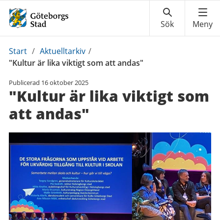
Du
Start
/
Aktuelltarkiv
/
är
"Kultur är lika viktigt som att andas"
här:
Publicerad
16 oktober 2025
"Kultur är lika viktigt som
att andas"