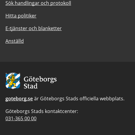
Sök handlingar och protokoll
Hitta politiker
E-tjänster och blanketter
Anställd
Avsändare:
Göteborgs
Stad
goteborg.se
är Göteborgs Stads officiella webbplats.
Göteborgs Stads kontaktcenter:
Telefonnummer
031-365 00 00
till
Göteborgs