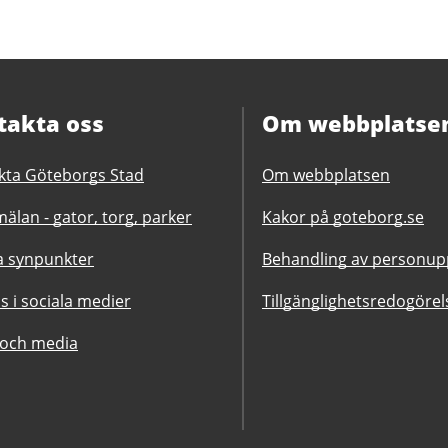
takta oss
Om webbplatse
kta Göteborgs Stad
Om webbplatsen
älan - gator, torg, parker
Kakor på goteborg.se
 synpunkter
Behandling av personupp
ss i sociala medier
Tillgänglighetsredogörel
 och media