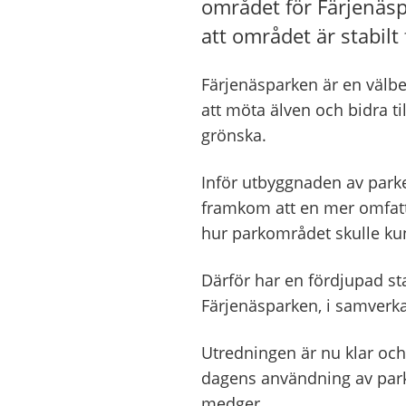
området för Färjenäsp
att området är stabilt 
Färjenäsparken är en välb
att möta älven och bidra ti
grönska.
Inför utbyggnaden av park
framkom att en mer omfatt
hur parkområdet skulle ku
Därför har en fördjupad sta
Färjenäsparken, i samverka
Utredningen är nu klar och r
dagens användning av park
medger.