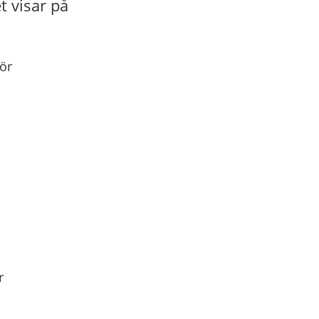
t visar på
ör
r