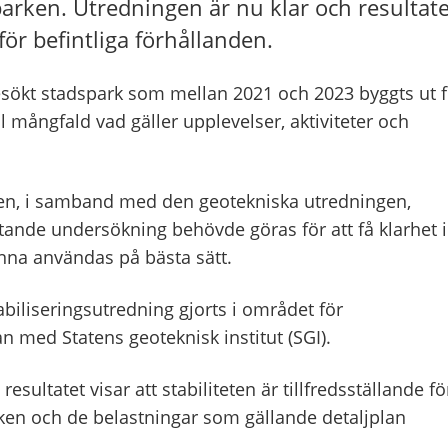
arken. Utredningen är nu klar och resultate
för befintliga förhållanden.
esökt stadspark som mellan 2021 och 2023 byggts ut f
ll mångfald vad gäller upplevelser, aktiviteter och
en, i samband med den geotekniska utredningen,
ande undersökning behövde göras för att få klarhet i
nna användas på bästa sätt.
biliseringsutredning gjorts i området för
n med Statens geoteknisk institut (SGI).
esultatet visar att stabiliteten är tillfredsställande fö
en och de belastningar som gällande detaljplan