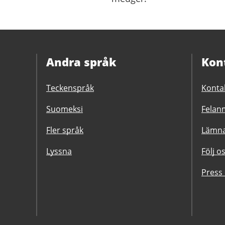
Andra språk
Kon
Teckenspråk
Konta
Suomeksi
Felanm
Fler språk
Lämna
Lyssna
Följ o
Press