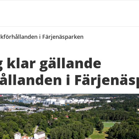
rkförhållanden i Färjenäsparken
 klar gällande
ållanden i Färjenä