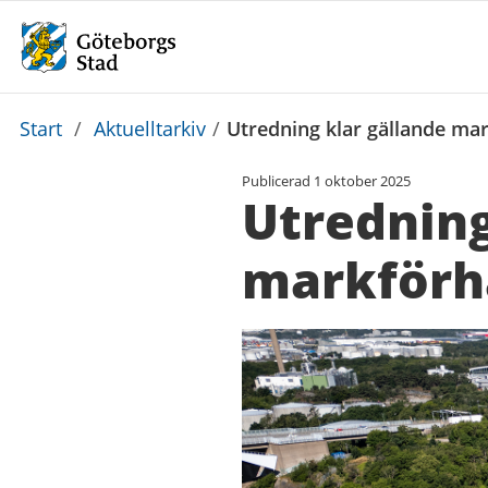
Du
Start
/
Aktuelltarkiv
/
Utredning klar gällande ma
är
Publicerad
1 oktober 2025
här:
Utredning
markförh