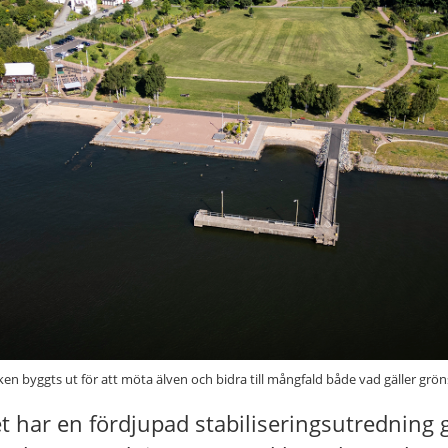
en byggts ut för att möta älven och bidra till mångfald både vad gäller grön
t har en fördjupad stabiliseringsutredning 