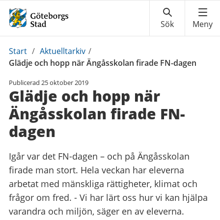
Du
Start
/
Aktuelltarkiv
/
är
Glädje och hopp när Ängåsskolan firade FN-dagen
här:
Publicerad
25 oktober 2019
Glädje och hopp när
Ängåsskolan firade FN-
dagen
Igår var det FN-dagen – och på Ängåsskolan
firade man stort. Hela veckan har eleverna
arbetat med mänskliga rättigheter, klimat och
frågor om fred. - Vi har lärt oss hur vi kan hjälpa
varandra och miljön, säger en av eleverna.