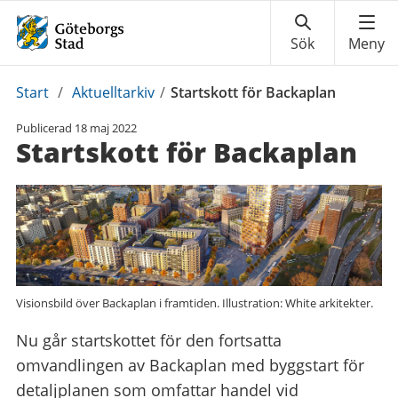
Du
Start
/
Aktuelltarkiv
/
Startskott för Backaplan
är
Publicerad
18 maj 2022
här:
Startskott för Backaplan
Visionsbild över Backaplan i framtiden. Illustration: White arkitekter.
Nu går startskottet för den fortsatta
omvandlingen av Backaplan med byggstart för
detaljplanen som omfattar handel vid