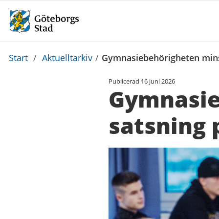
Du
Start
/
Aktuelltarkiv
/
Gymnasiebehörigheten mins
är
Publicerad
16 juni 2026
här:
Gymnasie
satsning