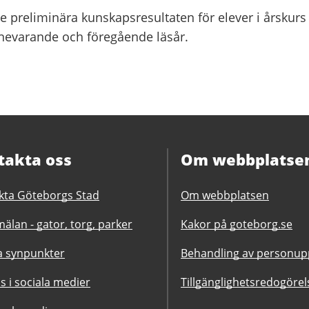
de preliminära kunskapsresultaten för elever i årskurs
innevarande och föregående läsår.
takta oss
Om webbplatse
kta Göteborgs Stad
Om webbplatsen
älan - gator, torg, parker
Kakor på goteborg.se
 synpunkter
Behandling av personupp
ss i sociala medier
Tillgänglighetsredogörel