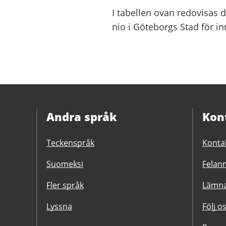
I tabellen ovan redovisas 
nio i Göteborgs Stad för 
Andra språk
Kon
Teckenspråk
Konta
Suomeksi
Felanm
Fler språk
Lämna
Lyssna
Följ o