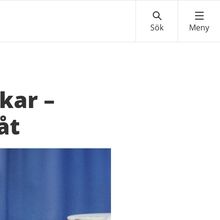
kar –
åt