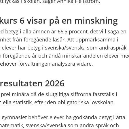
att lyckas i skolan, säger Annika Hellström.
skurs 6 visar på en minskning
d betyg i alla ämnen är 66,5 procent, det vill säga en
nhet från föregående läsår. Att uppmärksamma i
er elever har betyg i svenska/svenska som andraspråk,
n föregående år och ändå minskar andelen elever me
behöver förvaltningen analysera vidare.
resultaten 2026
reliminära då de slutgiltiga siffrorna fastställs i
iella statistik, efter den obligatoriska lovskolan.
ill gymnasiet behöver elever ha godkända betyg i åtta
matematik, svenska/svenska som andra språk och