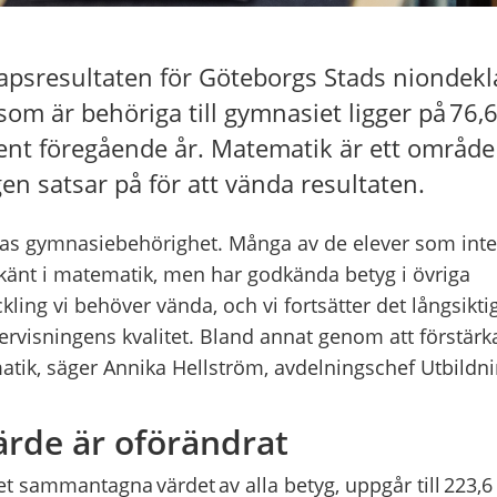
psresultaten för Göteborgs Stads niondekl
som är behöriga till gymnasiet ligger på 76,6
cent föregående år. Matematik är ett områd
en satsar på för att vända resultaten.
rnas gymnasiebehörighet. Många av de elever som inte
känt i matematik, men har godkända betyg i övriga
ling vi behöver vända, och vi fortsätter det långsikti
ervisningens kvalitet. Bland annat genom att förstärk
atik, säger Annika Hellström, avdelningschef Utbildni
ärde är oförändrat
det sammantagna värdet av alla betyg, uppgår till 223,6