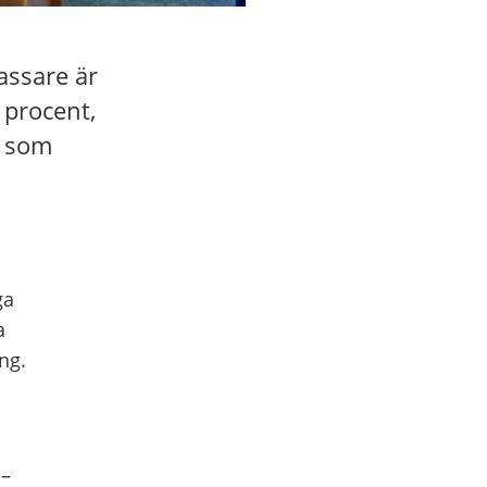
assare är
 procent,
e som
ga
a
ng.
 –