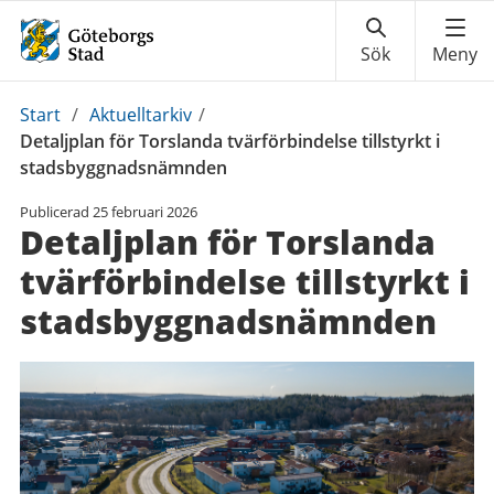
Du
Start
/
Aktuelltarkiv
/
är
Detaljplan för Torslanda tvärförbindelse tillstyrkt i
här:
stadsbyggnadsnämnden
Publicerad
25 februari 2026
Detaljplan för Torslanda
tvärförbindelse tillstyrkt i
stadsbyggnadsnämnden