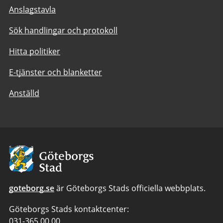
Anslagstavla
Sök handlingar och protokoll
Hitta politiker
E-tjänster och blanketter
Anställd
Avsändare:
Göteborgs
Stad
goteborg.se
är Göteborgs Stads officiella webbplats.
Göteborgs Stads kontaktcenter:
Telefonnummer
031-365 00 00