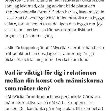
projektet. De har bland annat resulterat i olika skisser
som jag lekt med, där jag använt både platta och
tredimensionella former. Sedan har jag även matat in
skisserna i AI-verktyg och låtit den omtolka och bygga
vidare, för att sedan ta ut det igen och bygga om. Jag
vill att konstverket ska kännas utomjordiskt och
organiskt på samma gång.
– Min förhoppning är att ”Mycelia Sklerotia” kan bli en
träffpunkt och en oas. Jag ser framför mig årliga
picknicks och läsningar med verket som fond.
Vad är viktigt för dig i relationen
mellan din konst och människorna
som möter den?
– Att väcka förundran och nya perspektiv. Gärna att
människor aktiveras på nåt sätt. I kroppen eller i
tanken. Det kan funka på många plan, till exempel att