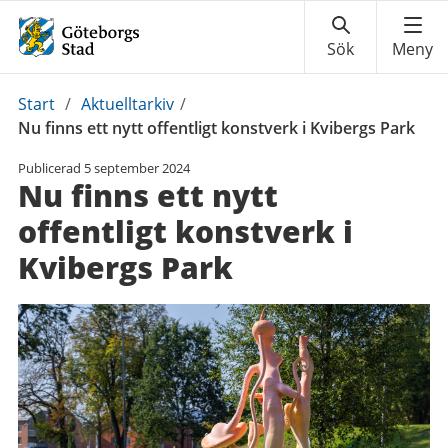
Du
Start
/
Aktuelltarkiv
/
är
Nu finns ett nytt offentligt konstverk i Kvibergs Park
här:
Publicerad
5 september 2024
Nu finns ett nytt
offentligt konstverk i
Kvibergs Park