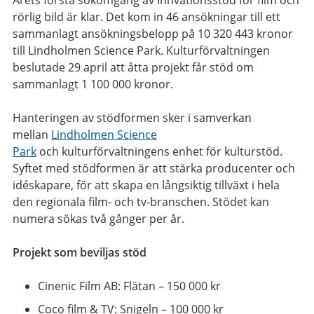
Årets första sökomgång av Innvationsstöd för film och
rörlig bild är klar. Det kom in 46 ansökningar till ett
sammanlagt ansökningsbelopp på 10 320 443 kronor
till Lindholmen Science Park. Kulturförvaltningen
beslutade 29 april att åtta projekt får stöd om
sammanlagt 1 100 000 kronor.
Hanteringen av stödformen sker i samverkan
mellan
Lindholmen Science
Park
och kulturförvaltningens enhet för kulturstöd.
Syftet med stödformen är att stärka producenter och
idéskapare, för att skapa en långsiktig tillväxt i hela
den regionala film- och tv-branschen. Stödet kan
numera sökas två gånger per år.
Projekt som beviljas stöd
Cinenic Film AB: Flätan – 150 000 kr
Coco film & TV: Snigeln – 100 000 kr