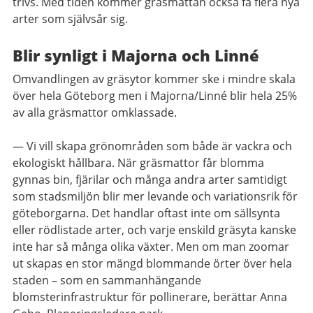
trivs. Med tiden kommer gräsmattan också få flera nya
arter som självsår sig.
Blir synligt i Majorna och Linné
Omvandlingen av gräsytor kommer ske i mindre skala
över hela Göteborg men i Majorna/Linné blir hela 25%
av alla gräsmattor omklassade.
— Vi vill skapa grönområden som både är vackra och
ekologiskt hållbara. När gräsmattor får blomma
gynnas bin, fjärilar och många andra arter samtidigt
som stadsmiljön blir mer levande och variationsrik för
göteborgarna. Det handlar oftast inte om sällsynta
eller rödlistade arter, och varje enskild gräsyta kanske
inte har så många olika växter. Men om man zoomar
ut skapas en stor mängd blommande örter över hela
staden – som en sammanhängande
blomsterinfrastruktur för pollinerare, berättar Anna