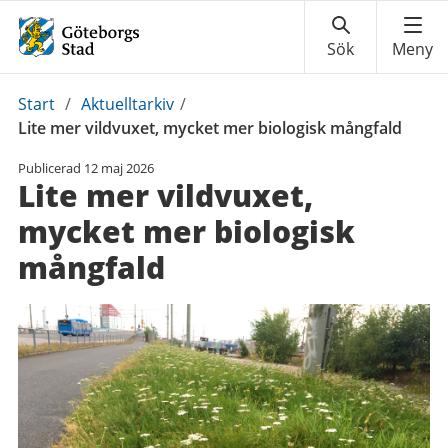
Du
Start
/
Aktuelltarkiv
/
är
Lite mer vildvuxet, mycket mer biologisk mångfald
här:
Publicerad
12 maj 2026
Lite mer vildvuxet,
mycket mer biologisk
mångfald