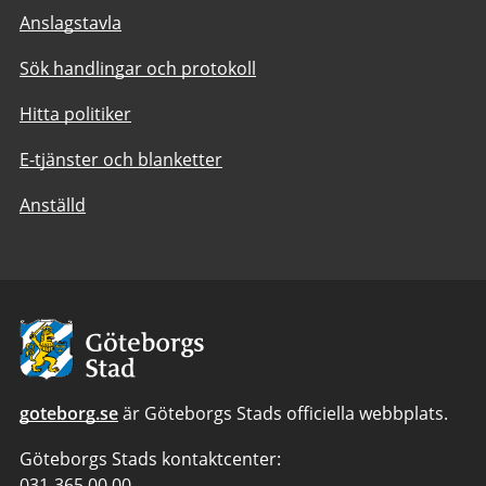
Anslagstavla
Sök handlingar och protokoll
Hitta politiker
E-tjänster och blanketter
Anställd
Avsändare:
Göteborgs
Stad
goteborg.se
är Göteborgs Stads officiella webbplats.
Göteborgs Stads kontaktcenter:
Telefonnummer
031-365 00 00