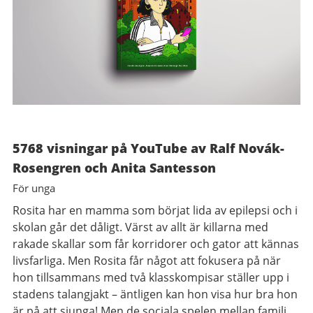
5768 visningar på YouTube
av Ralf Novák-
Rosengren och Anita Santesson
För unga
Rosita har en mamma som börjat lida av epilepsi och i
skolan går det dåligt. Värst av allt är killarna med
rakade skallar som får korridorer och gator att kännas
livsfarliga. Men Rosita får något att fokusera på när
hon tillsammans med två klasskompisar ställer upp i
stadens talangjakt – äntligen kan hon visa hur bra hon
är på att sjunga! Men de sociala spelen mellan familj