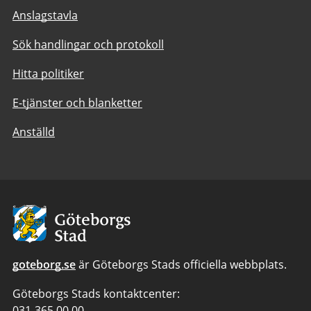
Anslagstavla
Sök handlingar och protokoll
Hitta politiker
E-tjänster och blanketter
Anställd
Avsändare:
Göteborgs
Stad
goteborg.se
är Göteborgs Stads officiella webbplats.
Göteborgs Stads kontaktcenter:
Telefonnummer
031-365 00 00