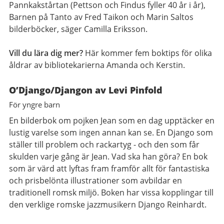
Pannkakstårtan (Pettson och Findus fyller 40 år i år),
Barnen på Tanto av Fred Taikon och Marin Saltos
bilderböcker, säger Camilla Eriksson.
Vill du lära dig mer?
Här kommer fem boktips för olika
åldrar av bibliotekarierna Amanda och Kerstin.
O’Django/Djangon
av Levi Pinfold
För yngre barn
En bilderbok om pojken Jean som en dag upptäcker en
lustig varelse som ingen annan kan se. En Django som
ställer till problem och rackartyg - och den som får
skulden varje gång är Jean. Vad ska han göra? En bok
som är värd att lyftas fram framför allt för fantastiska
och prisbelönta illustrationer som avbildar en
traditionell romsk miljö. Boken har vissa kopplingar till
den verklige romske jazzmusikern Django Reinhardt.