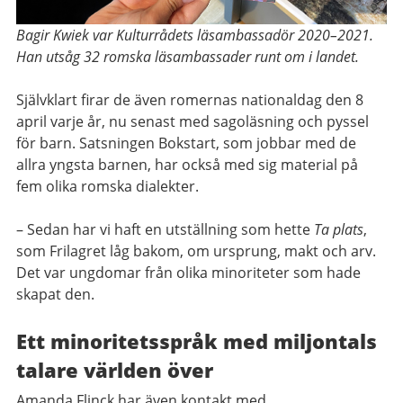
Bagir Kwiek var Kulturrådets läsambassadör 2020–2021.
Han utsåg 32 romska läsambassader runt om i landet.
Självklart firar de även romernas nationaldag den 8
april varje år, nu senast med sagoläsning och pyssel
för barn. Satsningen Bokstart, som jobbar med de
allra yngsta barnen, har också med sig material på
fem olika romska dialekter.
– Sedan har vi haft en utställning som hette
Ta plats
,
som Frilagret låg bakom, om ursprung, makt och arv.
Det var ungdomar från olika minoriteter som hade
skapat den.
Ett minoritetsspråk med miljontals
talare världen över
Amanda Flinck har även kontakt med