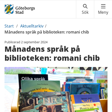
Du
Start
/
Aktuelltarkiv
/
är
Månadens språk på biblioteken: romani chib
här:
Publicerad
2 september 2024
Månadens språk på
biblioteken: romani chib