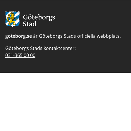
Avsändare:
Göteborgs
Stad
goteborg.se
är Göteborgs Stads officiella webbplats.
Göteborgs Stads kontaktcenter:
Telefonnummer
031-365 00 00
till
Göteborgs
Stads
kontaktcenter: