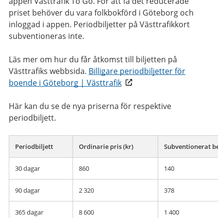
appen Västtrafik To Go. För att få det reducerade
priset behöver du vara folkbokförd i Göteborg och
inloggad i appen. Periodbiljetter på Västtrafikkort
subventioneras inte.
Läs mer om hur du får åtkomst till biljetten på
Västtrafiks webbsida.
Billigare periodbiljetter för
boende i Göteborg | Västtrafik
Här kan du se de nya priserna för respektive
periodbiljett.
Periodbiljett
Ordinarie pris (kr)
Subventionerat be
30 dagar
860
140
90 dagar
2 320
378
365 dagar
8 600
1 400