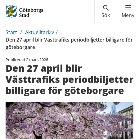
Du
Start
/
Aktuelltarkiv
/
är
Den 27 april blir Västtrafiks periodbiljetter billigare för
här:
göteborgare
Publicerad
2 mars 2026
Den 27 april blir
Västtrafiks periodbiljetter
billigare för göteborgare