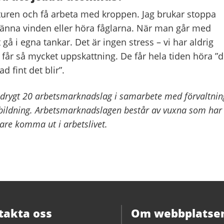
naturen och få arbeta med kroppen. Jag brukar stoppa
känna vinden eller höra fåglarna. När man går med
 gå i egna tankar. Det är ingen stress – vi har aldrig
 får så mycket uppskattning. De får hela tiden höra ”d
d fint det blir”.
 drygt 20 arbetsmarknadslag i samarbete med förvaltni
ildning. Arbetsmarknadslagen består av vuxna som har
tare komma ut i arbetslivet.
takta oss
Om webbplatse