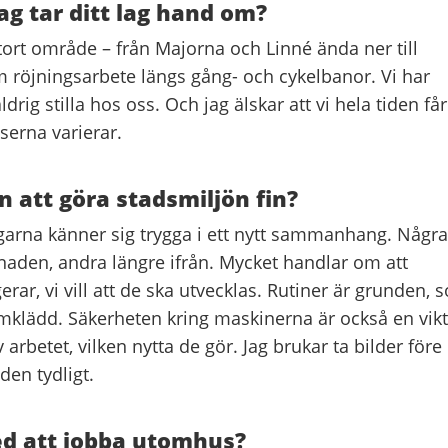
ag tar ditt lag hand om?
stort område – från Majorna och Linné ända ner till
om röjningsarbete längs gång- och cykelbanor. Vi har
ldrig stilla hos oss. Och jag älskar att vi hela tiden får
serna varierar.
n att göra stadsmiljön fin?
tagarna känner sig trygga i ett nytt sammanhang. Några
naden, andra längre ifrån. Mycket handlar om att
erar, vi vill att de ska utvecklas. Rutiner är grunden, 
mklädd. Säkerheten kring maskinerna är också en vikt
v arbetet, vilken nytta de gör. Jag brukar ta bilder före
den tydligt.
ed att jobba utomhus?