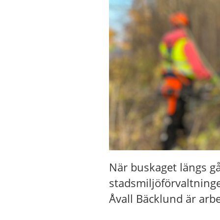
När buskaget längs gå
stadsmiljöförvaltning
Åvall Bäcklund är arbe