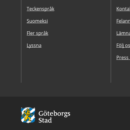
Teckenspråk
Konta
Suomeksi
Felanm
Fler språk
Lämna
Lyssna
Följ o
Press
Avsändare:
Göteborgs
Stad