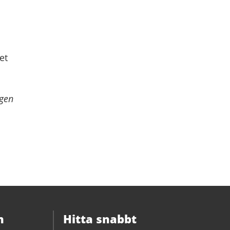
et
ngen
n
Hitta snabbt