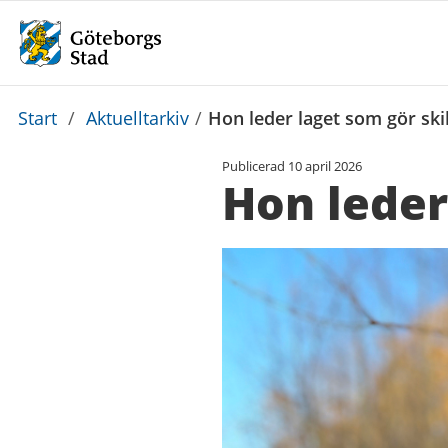
Du
Start
/
Aktuelltarkiv
/
Hon leder laget som gör ski
är
Publicerad
10 april 2026
här:
Hon leder