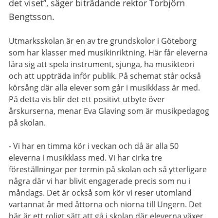
det viset”, säger biträdande rektor Torbjörn
Bengtsson.
Utmarksskolan är en av tre grundskolor i Göteborg
som har klasser med musikinriktning. Här får eleverna
lära sig att spela instrument, sjunga, ha musikteori
och att uppträda inför publik. På schemat står också
körsång där alla elever som går i musikklass är med.
På detta vis blir det ett positivt utbyte över
årskurserna, menar Eva Glaving som är musikpedagog
på skolan.
- Vi har en timma kör i veckan och då är alla 50
eleverna i musikklass med. Vi har cirka tre
föreställningar per termin på skolan och så ytterligare
några där vi har blivit engagerade precis som nu i
måndags. Det är också som kör vi reser utomland
vartannat år med åttorna och niorna till Ungern. Det
här är ett roligt sätt att gå i skolan där eleverna växer