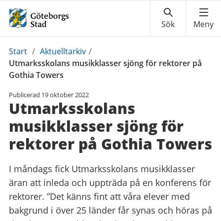
Du
Start
/
Aktuelltarkiv
/
är
Utmarksskolans musikklasser sjöng för rektorer på
här:
Gothia Towers
Publicerad
19 oktober 2022
Utmarksskolans
musikklasser sjöng för
rektorer på Gothia Towers
I måndags fick Utmarksskolans musikklasser
äran att inleda och uppträda på en konferens för
rektorer. ”Det känns fint att våra elever med
bakgrund i över 25 länder får synas och höras på