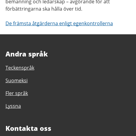
bemanning och ledarskap – avgörande för att
förbättringarna ska hålla över tid.
De främsta åtgärderna enligt egenkontrollerna
Andra språk
Teckenspråk
Suomeksi
Fler språk
Lyssna
Kontakta oss