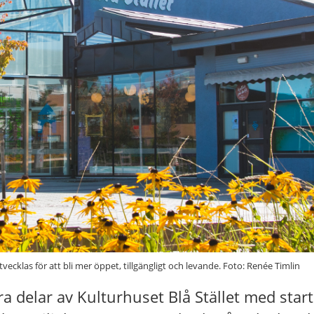
tvecklas för att bli mer öppet, tillgängligt och levande. Foto: Renée Timlin
tra delar av Kulturhuset Blå Stället med star