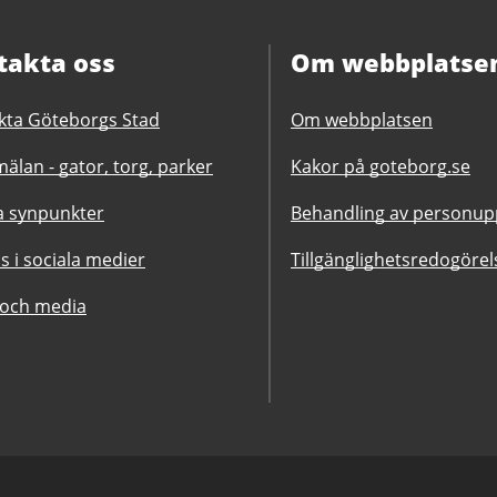
takta oss
Om webbplatse
kta Göteborgs Stad
Om webbplatsen
älan - gator, torg, parker
Kakor på goteborg.se
 synpunkter
Behandling av personupp
ss i sociala medier
Tillgänglighetsredogörel
 och media