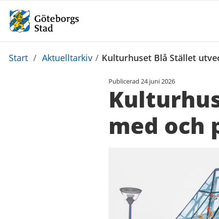
Du
Start
/
Aktuelltarkiv
/
Kulturhuset Blå Stället utv
är
Publicerad
24 juni 2026
här:
Kulturhus
med och 