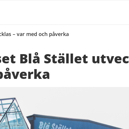
ecklas – var med och påverka
et Blå Stället utvec
påverka