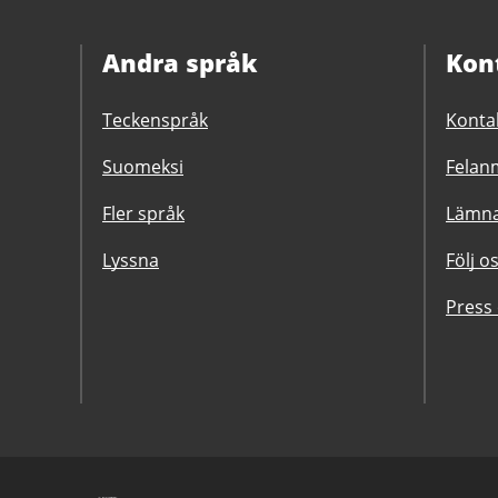
Andra språk
Kon
Teckenspråk
Konta
Suomeksi
Felanm
Fler språk
Lämna
Lyssna
Följ o
Press