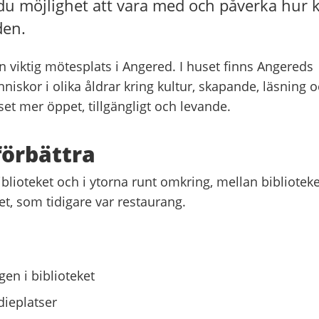
du möjlighet att vara med och påverka hur 
den.
en viktig mötesplats i Angered. I huset finns Angereds
iskor i olika åldrar kring kultur, skapande, läsning 
set mer öppet, tillgängligt och levande.
 förbättra
blioteket och i ytorna runt omkring, mellan biblioteke
, som tidigare var restaurang.
en i biblioteket
udieplatser