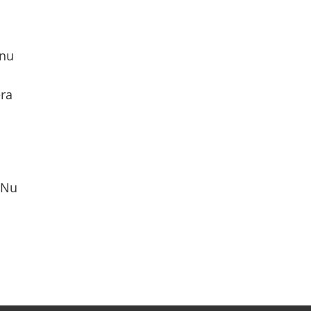
nnu
ra
? Nu