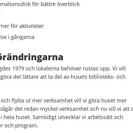
ormationsdisk för bättre överblick
t
r för aktiviteter
lse i gångarna
förändringarna
igdes 1979 och lokalerna behöver rustas upp. Vi vill
öra det lättare att ta del av husets biblioteks- och
ch flytta ut mer verksamhet vill vi göra huset mer
r pågår det redan mycket verksamhet och nu vill vi att 
 hela huset. Samtidigt utvecklar vi arbetssätt och
ter och program.