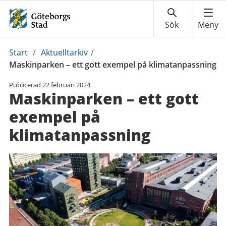
Du
Start
/
Aktuelltarkiv
/
är
Maskinparken – ett gott exempel på klimatanpassning
här:
Publicerad
22 februari 2024
Maskinparken – ett gott
exempel på
klimatanpassning