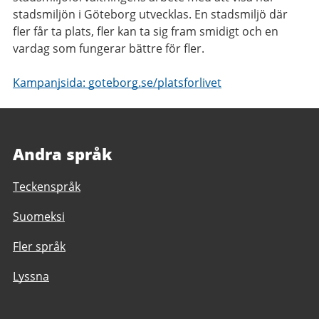
stadsmiljön i Göteborg utvecklas. En stadsmiljö där
fler får ta plats, fler kan ta sig fram smidigt och en
vardag som fungerar bättre för fler.
Kampanjsida: goteborg.se/platsforlivet
Andra språk
Teckenspråk
Suomeksi
Fler språk
Lyssna