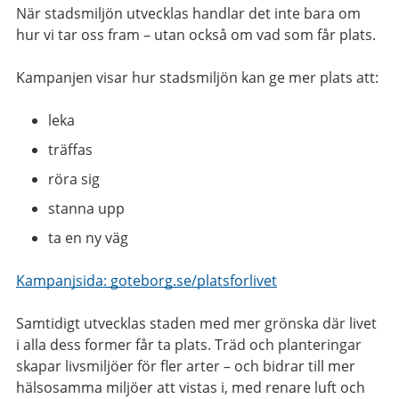
När stadsmiljön utvecklas handlar det inte bara om
hur vi tar oss fram – utan också om vad som får plats.
Kampanjen visar hur stadsmiljön kan ge mer plats att:
leka
träffas
röra sig
stanna upp
ta en ny väg
Kampanjsida: goteborg.se/platsforlivet
Samtidigt utvecklas staden med mer grönska där livet
i alla dess former får ta plats. Träd och planteringar
skapar livsmiljöer för fler arter – och bidrar till mer
hälsosamma miljöer att vistas i, med renare luft och