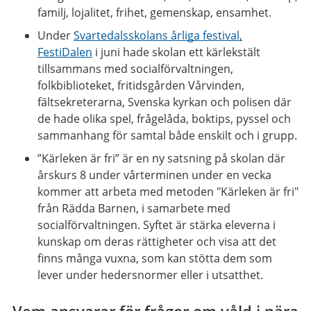
familj, lojalitet, frihet, gemenskap, ensamhet.
Under
Svartedalsskolans årliga festival,
FestiDalen
i juni hade skolan ett kärlekstält
tillsammans med socialförvaltningen,
folkbiblioteket, fritidsgården Vårvinden,
fältsekreterarna, Svenska kyrkan och polisen där
de hade olika spel, frågelåda, boktips, pyssel och
sammanhang för samtal både enskilt och i grupp.
”Kärleken är fri” är en ny satsning på skolan där
årskurs 8 under vårterminen under en vecka
kommer att arbeta med metoden "Kärleken är fri"
från Rädda Barnen, i samarbete med
socialförvaltningen. Syftet är stärka eleverna i
kunskap om deras rättigheter och visa att det
finns många vuxna, som kan stötta dem som
lever under hedersnormer eller i utsatthet.
Vem ansvarar för frågor om våld i nära