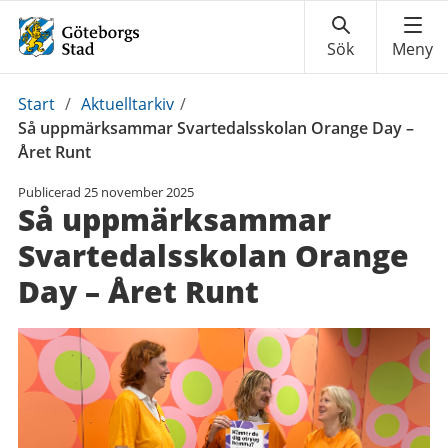
Du
Start
/
Aktuelltarkiv
/
är
Så uppmärksammar Svartedalsskolan Orange Day –
här:
Året Runt
Publicerad
25 november 2025
Så uppmärksammar
Svartedalsskolan Orange
Day – Året Runt