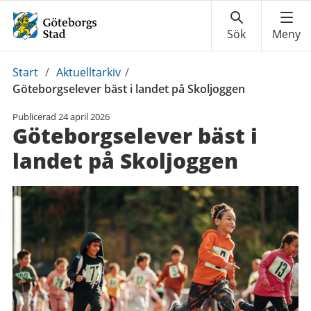
Du
Start
/
Aktuelltarkiv
/
är
Göteborgselever bäst i landet på Skoljoggen
här:
Publicerad
24 april 2026
Göteborgselever bäst i
landet på Skoljoggen