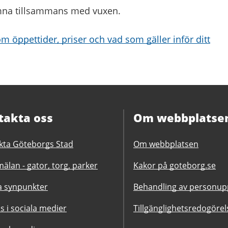
omna tillsammans med vuxen.
m öppettider, priser och vad som gäller inför ditt
takta oss
Om webbplatse
kta Göteborgs Stad
Om webbplatsen
älan - gator, torg, parker
Kakor på goteborg.se
 synpunkter
Behandling av personupp
ss i sociala medier
Tillgänglighetsredogörel