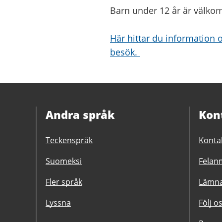
Barn under 12 år är välk
Här hittar du information o
besök.
Andra språk
Kon
Teckenspråk
Konta
Suomeksi
Felanm
Fler språk
Lämna
Lyssna
Följ o