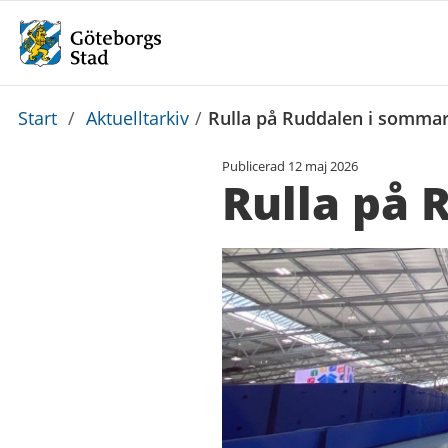
Du
Start
/
Aktuelltarkiv
/
Rulla på Ruddalen i somma
är
Publicerad
12 maj 2026
här:
Rulla på 