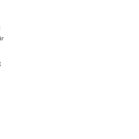
n
är
g