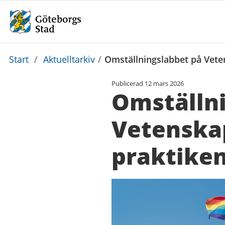
Du
Start
/
Aktuelltarkiv
/
Omställningslabbet på Veten
är
Publicerad
12 mars 2026
här:
Omställn
Vetenskap
praktike