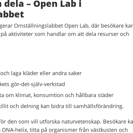
h dela – Open Lab i
abbet
ngerar Omställningslabbet Open Lab, där besökare kan
 på aktiviteter som handlar om att dela resurser och
 och laga kläder eller andra saker
ökets gör-det-själv-verkstad
ata om klimat, konsumtion och hållbara städer
illit och delning kan bidra till samhällsförändring.
 för den som vill utforska naturvetenskap. Besökare k
DNA-helix, titta på organismer från västkusten och