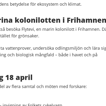
dens betydelse för ekosystem och klimat.
ina kolonilotten i Frihamne
å besöka Flytevi, en marin kolonilott i Frihamnen. D
tället för grönsaker.
t ta vattenprover, undersöka odlingsmiljön och lära si
ng och biologisk mångfald – både i havet och på
 18 april
del av flera samtal och möten med forskare:
– invigning av Folkets cykelvagn.