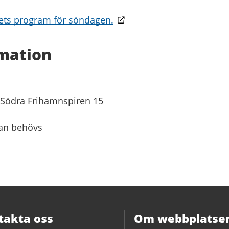
ets program för söndagen.
rmation
 Södra Frihamnspiren 15
lan behövs
takta oss
Om webbplatse