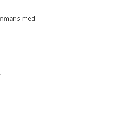
lsammans med
n