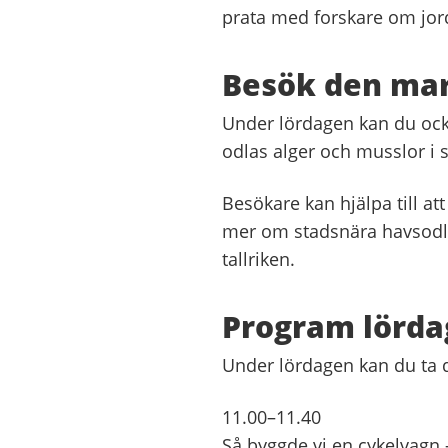
prata med forskare om jor
Besök den mar
Under lördagen kan du ocks
odlas alger och musslor i s
Besökare kan hjälpa till at
mer om stadsnära havsodli
tallriken.
Program lördag
Under lördagen kan du ta 
11.00–11.40
Så byggde vi en cykelvagn 