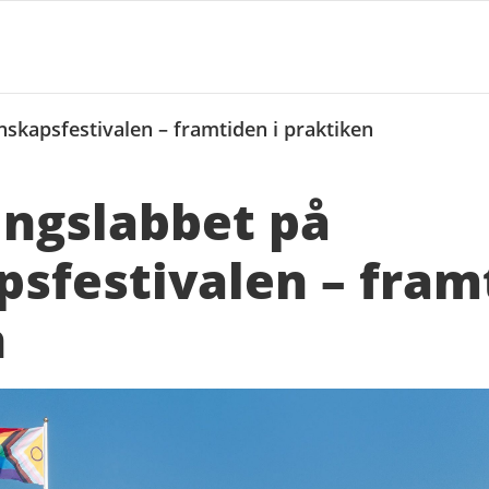
skapsfestivalen – framtiden i praktiken
ingslabbet på
sfestivalen – framt
n