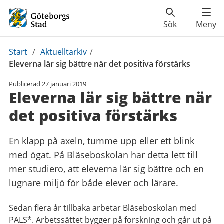
Du
Start
/
Aktuelltarkiv
/
är
Eleverna lär sig bättre när det positiva förstärks
här:
Publicerad
27 januari 2019
Eleverna lär sig bättre när
det positiva förstärks
En klapp på axeln, tumme upp eller ett blink
med ögat. På Bläseboskolan har detta lett till
mer studiero, att eleverna lär sig bättre och en
lugnare miljö för både elever och lärare.
Sedan flera år tillbaka arbetar Bläseboskolan med
PALS*. Arbetssättet bygger på forskning och går ut på