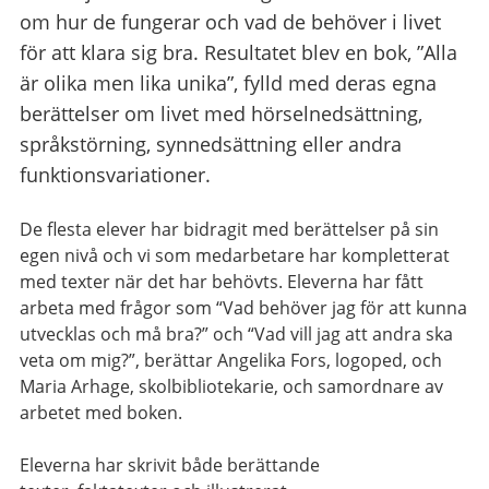
om hur de fungerar och vad de behöver i livet
för att klara sig bra. Resultatet blev en bok, ”Alla
är olika men lika unika”, fylld med deras egna
berättelser om livet med hörselnedsättning,
språkstörning, synnedsättning eller andra
funktionsvariationer.
De flesta
elever har bidragit med berättelser på
sin
egen
nivå
och vi som medarbetare har
kompletterat
med texter när det har behövts
.
Eleverna har fått
arbeta med frågor som
“V
ad behöver jag för att kunna
utvecklas och må bra?” och “Vad vill jag att andra ska
veta om mig?”
,
berättar Angelika Fors
, logoped,
och
Maria
A
r
hage
,
skolbibliot
e
karie
, och samordnare av
arbetet med boken.
Eleverna har skrivit både berättande