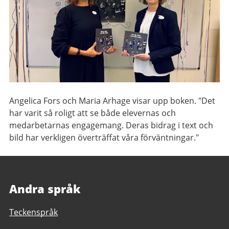
Angelica Fors och Maria Arhage visar upp boken. "Det
har varit så roligt att se både elevernas och
medarbetarnas engagemang. Deras bidrag i text och
bild har verkligen överträffat våra förväntningar."
Andra språk
Teckenspråk