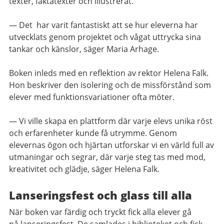
texter
,
faktatexter
och illustrerat.
—
Det har varit fantastiskt att se hur eleverna har
utvecklats
genom
projektet
och vågat uttrycka sina
tankar och känslor
, säger Maria
A
r
hage
.
Boken inleds med en reflektion av rektor Helena Falk.
Hon beskriver den isolering och de missförstånd som
elever med funktionsvariationer ofta möter.
— Vi ville skapa en plattform där varje elevs unika röst
och erfarenheter kunde få utrymme. Genom
elevernas
ögon och hjärtan utforskar vi en värld full av
utmaningar och segrar, där varje steg tas med mod,
kreativitet och glädje, säger Helena Falk.
Lanseringsfest och glass till alla
När boken var
färdig och tryckt
fick alla
elever g
å
på
lanseringsfest
.
De
samlades
i biblioteket
och
fick