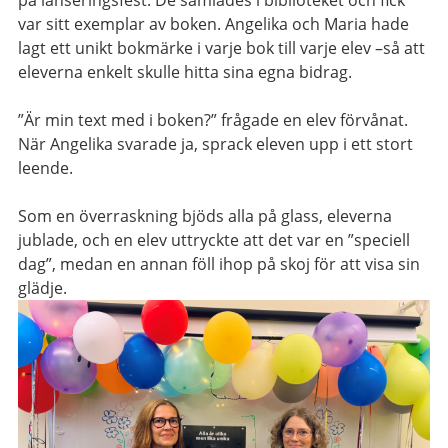
var sitt exemplar av boken
.
Angeli
k
a och Maria
hade
lagt ett
unikt
bokmärke i
varje b
ok
till varje elev
–
så att
eleverna enkelt skulle hitta sina egna bidrag.
”Är min text med i boken?” frågade en elev förvånat.
När Angelika svarade ja, sprack eleven upp i ett stort
leende.
Som en överraskning
bjöds alla på glass,
eleverna
jublade, och
en
elev
uttryckte att det var en
”
speciell
dag”
, medan en annan föll ihop på skoj för att visa sin
glädje.