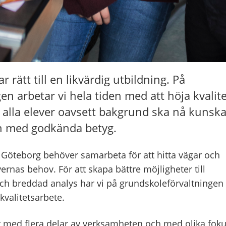
r rätt till en likvärdig utbildning. På
n arbetar vi hela tiden med att höja kvalite
 alla elever oavsett bakgrund ska nå kuns
n med godkända betyg.
i Göteborg
behöver
samarbeta
för att hitta vägar och
ver
na
s behov.
För att skapa bättre möjligheter till
ch breddad analys har vi på grundskoleförvaltningen
 kvalitetsarbete.
med flera delar av verksamheten och med olika fok