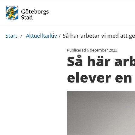
Du
Start
/
Aktuelltarkiv
/
Så här arbetar vi med att ge
är
Publicerad
6 december 2023
här:
Så här ar
elever en