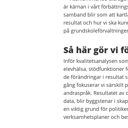
är kärnan i vårt förbättrin
samband blir som att kartl
resultat och hur vi ska ku
på
grundskoleförvaltninge
Så här gör vi f
Inför kvalitetsanalys
en
som 
elevhälsa, stödfunktioner 
de
förändringar i
resultat 
gång
fokuserar vi
särskilt
andraspråk. Resultatet av 
data, blir byggstenar i sk
en viktig grund för polit
verksamhetsplaner och bes