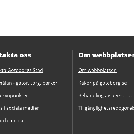
takta oss
Om webbplatse
kta Göteborgs Stad
Om webbplatsen
älan - gator, torg, parker
Kakor på goteborg.se
 synpunkter
Behandling av personupp
ss i sociala medier
Tillgänglighetsredogörel
 och media