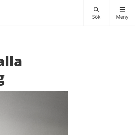
alla
g