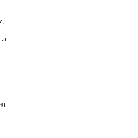
e,
är
äl