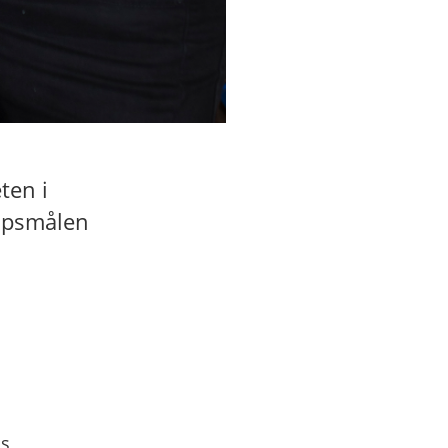
ten i
kapsmålen
us