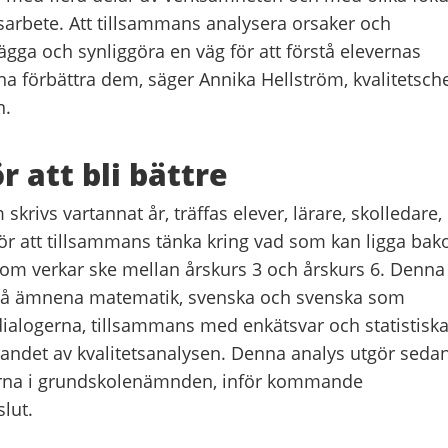
gsarbete. Att tillsammans analysera orsaker och
ägga och synliggöra en väg för att förstå elevernas
nna förbättra dem
, säger Annika
Hellström, kvalitetsch
n.
ör att bli bättre
skrivs vartannat år, träffas elever, lärare, skolledare,
för att tillsammans
tänka kring
vad som kan ligga ba
som verkar ske mellan årskurs 3 och årskurs 6. Denna
 på ämnena matematik, svenska och svenska som
dialogerna, tillsammans med enkätsvar och statistisk
apandet av kvalitetsanalysen. Denna analys utgör seda
ikerna i grundskolenämnden, inför kommande
lut.