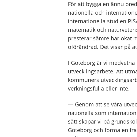
För att bygga en ännu bred
nationella och
internatione
internationella studien PI
matematik och naturveten
presterar sämre har ökat
oförändra
d
. Det visar på
a
I
Göteborg
är vi medvetn
utvecklingsarbete
.
Att utm
kommuner
s
utvecklingsarb
verkningsfulla eller inte.
—
Genom att se våra utve
nationella som
internation
sätt
skapar vi på grundskol
Göteborg och forma en fram