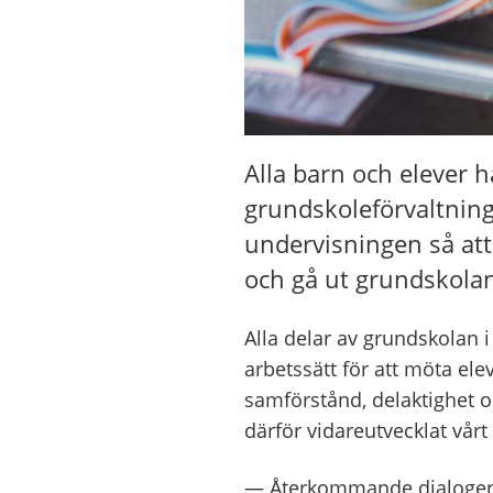
Alla barn och elever ha
grundskoleförvaltninge
undervisningen så att
och gå ut grundskola
Alla delar av grundskolan 
arbetssätt
för att möta ele
samförstånd, delaktighet o
därför vidareutvecklat vårt
—
Återkommande dialoger 