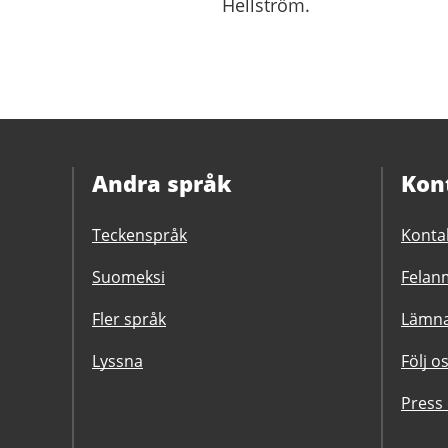
Hellström
.
Andra språk
Kon
Teckenspråk
Konta
Suomeksi
Felanm
Fler språk
Lämna
Lyssna
Följ o
Press