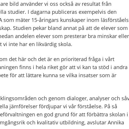
are bild
använder vi
oss
också av resultat från
lla
studier. I
dagarna
publicera
s
exempelvis
den
SA
som mäter 15-åringars kunskaper inom läsförståels
skap
.
Studien
pekar bland annat på
att
de elever som
 medan
andelen
elever som presterar
bra
minska
r
eller
tt vi inte har en likvärdig skola
.
a om
det här
och
det är
en
prioriterad
fråga
i vårt
aningen finns
i hela riket gör att vi kan ta stöd i
andra
ete för att lättare kunna se v
ilka insatser som är
cklingsområden och genom dialoger, analyser och
såv
ella jämförelser
fördjupar
vi
vår förståelse
.
På så
eförvaltningen en god grund för att förbättra skolan i
gångsrik och kvalitativ utbildning
,
avslutar
Annika