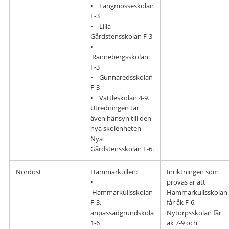
• Långmosseskolan
F-3
• Lilla
Gårdstensskolan F-3
•
Rannebergsskolan
F-3
• Gunnaredsskolan
F-3
• Vättleskolan 4-9.
Utredningen tar
även hänsyn till den
nya skolenheten
Nya
Gårdstensskolan F-6.
Nordost
Hammarkullen:
Inriktningen som
•
prövas är att
Hammarkullsskolan
Hammarkullsskolan
F-3,
får åk F-6,
anpassadgrundskola
Nytorpsskolan får
1-6
åk 7-9 och