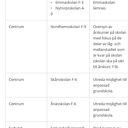
• Emmaskolan F-3
Emmaskolan
• Nytorpsskolan 4-
lämnas.
9
Centrum
Nordhemsskolan F-9
Översyn av
årskurser på skolan
med fokus på de
delar av låg- och
mellanstadiet som
är kvar på skolan
(skolan ska på sikt
bli årskurs 7-9).
Centrum
Skårsskolan F-6
Utreda möjlighet till
anpassad
grundskola.
Centrum
Ånässkolan F-6
Utreda möjlighet till
anpassad
grundskola.
Sydväst
Frölunda/Tynnered:
Bred översyn av