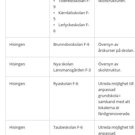
• Toleredsskolan F-
skolstrukturen.
9
• Kärrdalsskolan F-
5
• Lerlyckeskolan F-
6
Hisingen
Brunnsboskolan F-9
Översyn av
årskurser på skolan.
Hisingen
Nya skolan
Översyn av
Länsmansgården F-3
skolstruktur.
Hisingen
Ryaskolan F-6
Utreda möjlighet till
anpassad
grundskola i
samband med att
lokalerna är
färdigrenoverade.
Hisingen
Taubeskolan F-6
Utreda möjlighet till
anpassad