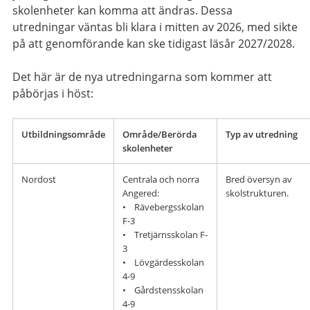
skolenheter kan komma att ändras. Dessa
utredningar väntas bli klara i mitten av 2026, med sikte
på att genomförande kan ske tidigast läsår 2027/2028.
Det här är de nya utredningarna som kommer att
påbörjas i höst:
Utbildningsområde
Område/Berörda
Typ av utredning
skolenheter
Nordost
Centrala och norra
Bred översyn av
Angered:
skolstrukturen.
• Rävebergsskolan
F-3
• Tretjärnsskolan F-
3
• Lövgärdesskolan
4-9
• Gårdstensskolan
4-9