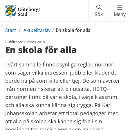
Du
Start
/
Aktuelltarkiv
/
En skola för alla
är
Publicerad
8 mars 2019
här:
En skola för alla
I vårt samhälle finns osynliga regler, normer
som säger vilka intressen, jobb eller kläder du
borde ha på som kille eller tjej. De som avviker
från normen riskerar att bli utsatta. HBTQ-
personer finns på varje skola, i varje klassrum
och alla ska kunna känna sig trygga. På Karl
Johansskolan arbetar ett tiotal pedagoger med
att alla på skolan ska känna sig fria i sin
könsidentitet. Jessica Eng är en av dessa