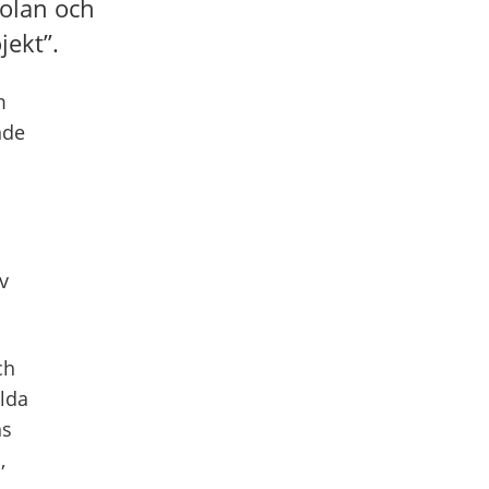
kolan och
jekt”.
m
nde
v
ch
ilda
ns
,