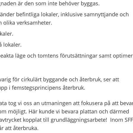
gnaden är den som inte behöver byggas.
vänder befintliga lokaler, inklusive samnyttjande och
n olika verksamheter.
kaler.
 lokaler.
 Beakta läge och tomtens förutsättningar samt optime
varig för cirkulärt byggande och återbruk, ser att
upp i femstegsprincipens återbruk.
ata tog vi oss an utmaningen att fokusera på att beva
om möjligt. Här kunde vi bevara plattan och därmed
avtrycket kopplat till grundläggningsarbete! Inom SFF
år att återbruka.