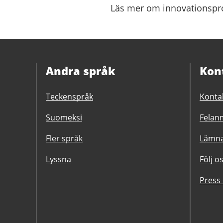
Läs mer om innovationspro
Andra språk
Kon
Teckenspråk
Konta
Suomeksi
Felanm
Fler språk
Lämna
Lyssna
Följ o
Press