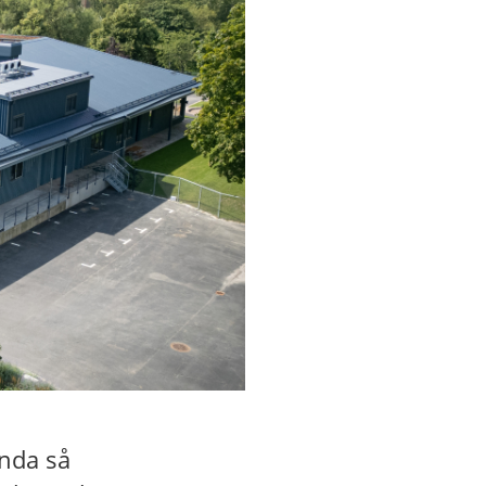
nda så