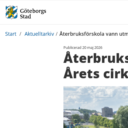
Du
Start
/
Aktuelltarkiv
/
Återbruksförskola vann utm
är
Publicerad
20 maj 2026
här:
Återbruk
Årets cir