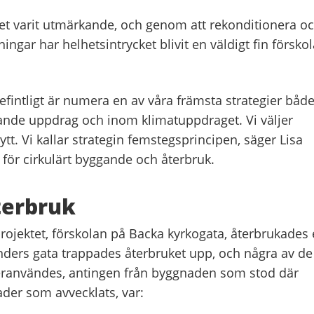
ket varit utmärkande, och genom att rekonditionera o
ngar har helhetsintrycket blivit en väldigt fin förskol
efintligt är numera en av våra främsta strategier båd
nde uppdrag och inom klimatuppdraget. Vi väljer
tt. Vi kallar strategin femstegsprincipen, säger Lisa
 för cirkulärt byggande och återbruk.
terbruk
rojektet, förskolan på Backa kyrkogata, återbrukades
änders gata trappades återbruket upp, och några av de
eranvändes, antingen från byggnaden som stod där
ader som avvecklats, var: