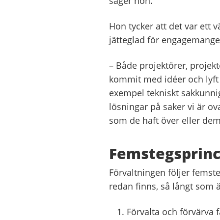
säger hon.
Hon tycker att det var ett v
jätteglad för engagemange
– Både projektörer, projek
kommit med idéer och lyft o
exempel tekniskt sakkunniga
lösningar på saker vi är ov
som de haft över eller dem
Femstegsprinc
Förvaltningen följer femst
redan finns, så långt som ä
Förvalta och förvärva f