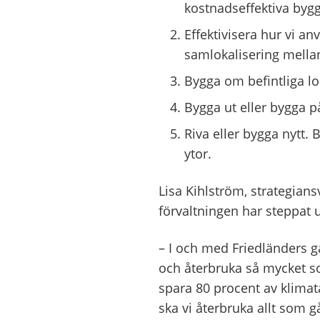
kostnadseffektiva byg
Effektivisera hur vi an
samlokalisering mella
Bygga om befintliga lo
Bygga ut eller bygga på
Riva eller bygga nytt.
ytor.
Lisa Kihlström, strategians
förvaltningen har steppat 
– I och med Friedländers g
och återbruka så mycket s
spara 80 procent av klimat
ska vi återbruka allt som g