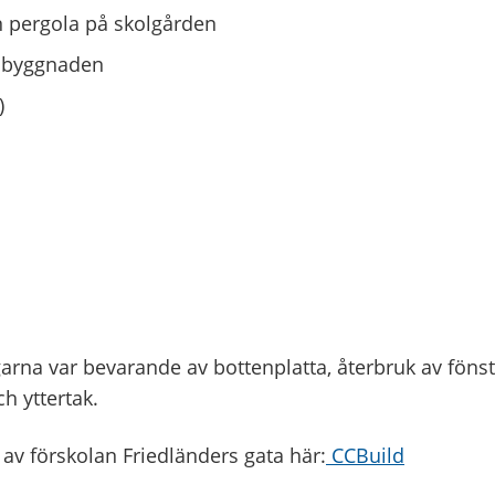
n pergola på skolgården
 byggnaden
)
arna var bevarande av bottenplatta, återbruk av fönst
h yttertak.
v förskolan Friedländers gata här:
CCBuild