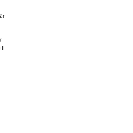
är
r
ll
l
!