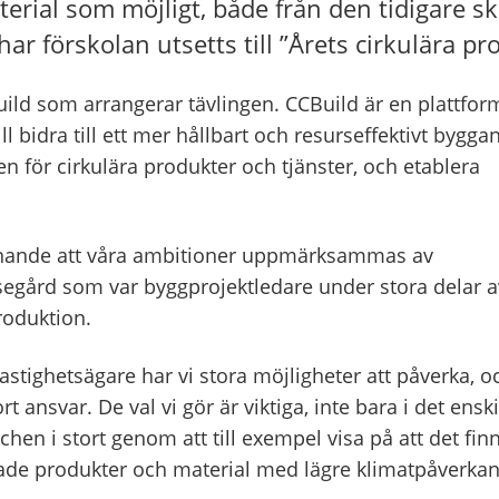
erial som möjligt, både från den tidigare s
r förskolan utsetts till ”Årets cirkulära pro
ild som arrangerar tävlingen. CCBuild är en plattfor
ll bidra till ett mer hållbart och resurseffektivt bygga
 för cirkulära produkter och tjänster, och etablera
nnande att våra ambitioner uppmärksammas av
segård som var byggprojektledare under stora delar a
roduktion.
astighetsägare har vi stora möjligheter att påverka, o
rt ansvar. De val vi gör är viktiga, inte bara i det ensk
chen i stort genom att till exempel visa på att det fin
kade produkter och material med lägre klimatpåverkan