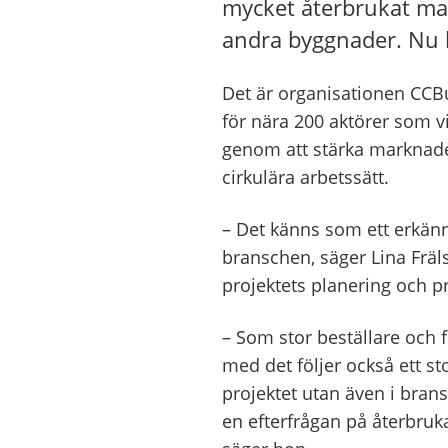
mycket återbrukat mat
andra byggnader. Nu ha
Det är organisationen CCBu
för nära 200 aktörer som vi
genom att stärka marknaden
cirkulära arbetssätt.
– Det känns som ett erkä
branschen, säger Lina Fräl
projektets planering och p
– Som stor beställare och f
med det följer också ett sto
projektet utan även i brans
en efterfrågan på återbru