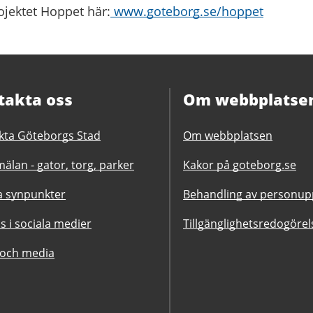
jektet Hoppet här:
www.goteborg.se/hoppet
takta oss
Om webbplatse
kta Göteborgs Stad
Om webbplatsen
älan - gator, torg, parker
Kakor på goteborg.se
 synpunkter
Behandling av personupp
ss i sociala medier
Tillgänglighetsredogörel
 och media