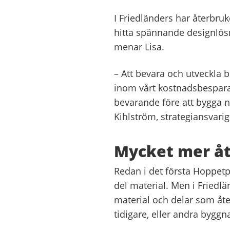
I Friedländers har återbru
hitta spännande designlösni
menar Lisa.
– Att bevara och utveckla b
inom vårt kostnadsbespara
bevarande före att bygga ny
Kihlström, strategiansvarig
Mycket mer å
Redan i det första Hoppetp
del material. Men i Friedl
material och delar som åt
tidigare, eller andra byggn