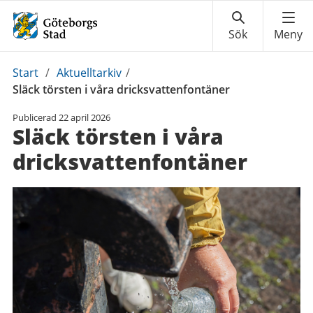
Du
Start
/
Aktuelltarkiv
/
är
Släck törsten i våra dricksvattenfontäner
här:
Publicerad
22 april 2026
Släck törsten i våra
dricksvattenfontäner