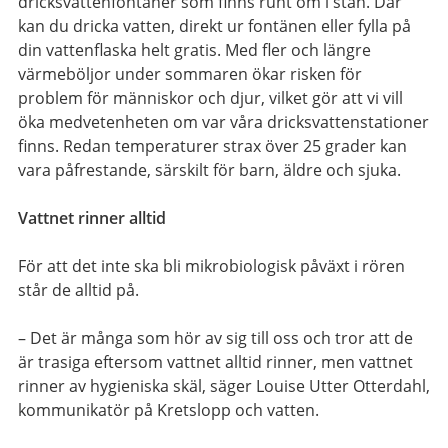
dricksvattenfontäner som finns runt om i stan. Där
kan du dricka vatten, direkt ur fontänen eller fylla på
din vattenflaska helt gratis. Med fler och längre
värmeböljor under sommaren ökar risken för
problem för människor och djur, vilket gör att vi vill
öka medvetenheten om var våra dricksvattenstationer
finns. Redan temperaturer strax över 25 grader kan
vara påfrestande, särskilt för barn, äldre och sjuka.
Vattnet rinner alltid
För att det inte ska bli mikrobiologisk påväxt i rören
står de alltid på.
– Det är många som hör av sig till oss och tror att de
är trasiga eftersom vattnet alltid rinner, men vattnet
rinner av hygieniska skäl, säger Louise Utter Otterdahl,
kommunikatör på Kretslopp och vatten.