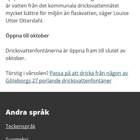
är vatten från det kommunala dricksvattennätet
mycket bättre för miljön än flaskvatten, säger Louise
Utter Otterdahl.
Öppna till oktober
Dricksvattenfontänerna är öppna fram till slutet av
oktober.
Törstig i vårsolen?
Passa på att dricka från någon av
Göteborgs 27 porlande dricksvattenfontäner
Andra språk
Teckenspråk
Suomeksi