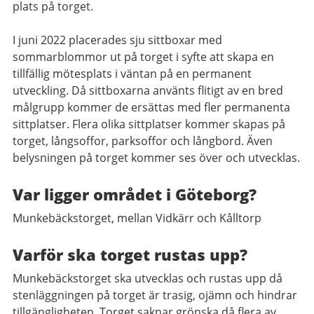
plats på torget.
I juni 2022 placerades sju sittboxar med
sommarblommor ut på torget i syfte att skapa en
tillfällig mötesplats i väntan på en permanent
utveckling. Då sittboxarna använts flitigt av en bred
målgrupp kommer de ersättas med fler permanenta
sittplatser. Flera olika sittplatser kommer skapas på
torget, långsoffor, parksoffor och långbord. Även
belysningen på torget kommer ses över och utvecklas.
Var ligger området i Göteborg?
Munkebäckstorget, mellan Vidkärr och Kålltorp
Varför ska torget rustas upp?
Munkebäckstorget ska utvecklas och rustas upp då
stenläggningen på torget är trasig, ojämn och hindrar
tillgängligheten. Torget saknar grönska då flera av