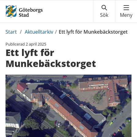
Du
Start
/
Aktuelltarkiv
/
Ett lyft för Munkebäckstorget
är
Publicerad
2 april 2025
här:
Ett lyft för
Munkebäckstorget