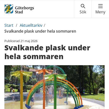
Du
Start
/
Aktuelltarkiv
/
är
Svalkande plask under hela sommaren
här:
Publicerad
21 maj 2026
Svalkande plask under
hela sommaren