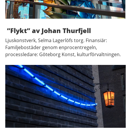
”Flykt” av Johan Thurfjell
Ljuskonstverk, Selma Lagerlöfs torg. Finansiär:
Familjebostäder genom enprocentregeln,
processledare: Göteborg Konst, kulturförvaltningen.