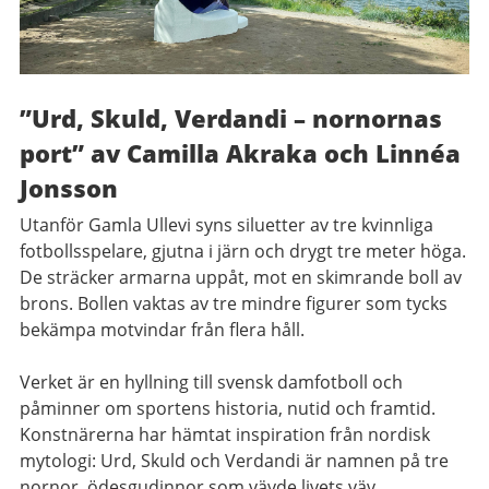
”Urd, Skuld, Verdandi – nornornas
port” av Camilla Akraka och Linnéa
Jonsson
Utanför Gamla Ullevi syns siluetter av tre kvinnliga
fotbollsspelare, gjutna i järn och drygt tre meter höga.
De sträcker armarna uppåt, mot en skimrande boll av
brons. Bollen vaktas av tre mindre figurer som tycks
bekämpa motvindar från flera håll.
Verket är en hyllning till svensk damfotboll och
påminner om sportens historia, nutid och framtid.
Konstnärerna har hämtat inspiration från nordisk
mytologi: Urd, Skuld och Verdandi är namnen på tre
nornor, ödesgudinnor som vävde livets väv.