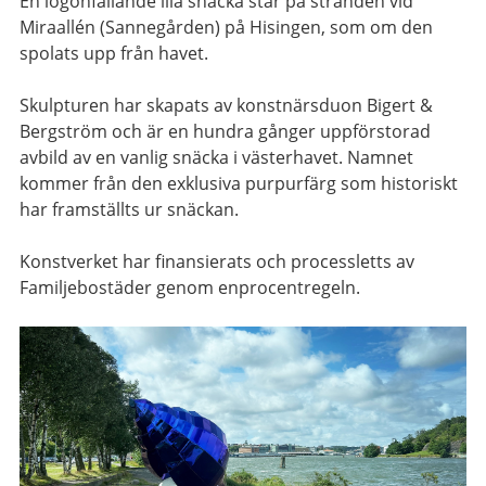
En iögonfallande lila snäcka står på stranden vid
Miraallén (Sannegården) på Hisingen, som om den
spolats upp från havet.
Skulpturen har skapats av konstnärsduon Bigert &
Bergström och är en hundra gånger uppförstorad
avbild av en vanlig snäcka i västerhavet. Namnet
kommer från den exklusiva purpurfärg som historiskt
har framställts ur snäckan.
Konstverket har finansierats och processletts av
Familjebostäder genom enprocentregeln.