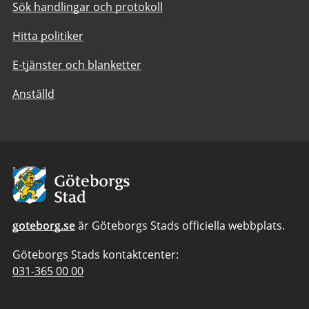
Sök handlingar och protokoll
Hitta politiker
E-tjänster och blanketter
Anställd
Avsändare:
Göteborgs
Stad
goteborg.se
är Göteborgs Stads officiella webbplats.
Göteborgs Stads kontaktcenter:
Telefonnummer
031-365 00 00
till
Göteborgs