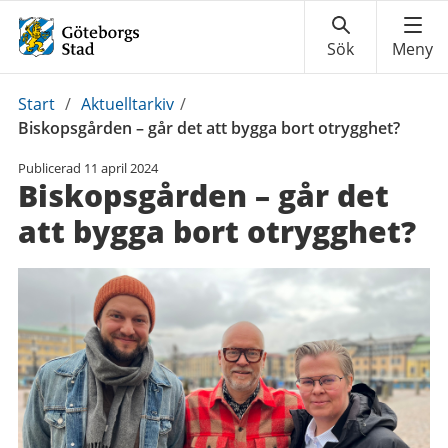
Du
Start
/
Aktuelltarkiv
/
är
Biskopsgården – går det att bygga bort otrygghet?
här:
Publicerad
11 april 2024
Biskopsgården – går det
att bygga bort otrygghet?