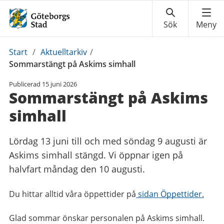
Du
Start
/
Aktuelltarkiv
/
är
Sommarstängt på Askims simhall
här:
Publicerad
15 juni 2026
Sommarstängt på Askims
simhall
Lördag 13 juni till och med söndag 9 augusti är
Askims simhall stängd. Vi öppnar igen på
halvfart måndag den 10 augusti.
Du hittar alltid våra öppettider på
sidan Öppettider.
Glad sommar önskar personalen på Askims simhall.