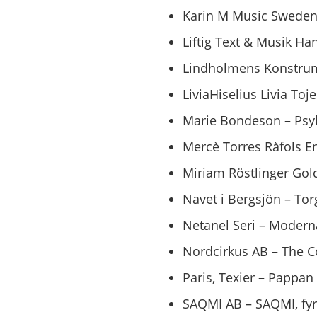
Karin M Music Sweden 
Liftig Text & Musik Ha
Lindholmens Konstrum 
LiviaHiselius Livia Toj
Marie Bondeson – Psyk
Mercè Torres Ràfols En
Miriam Röstlinger Gold
Navet i Bergsjön – Tor
Netanel Seri – Modern
Nordcirkus AB – The C
Paris, Texier – Pappan
SAQMI AB – SAQMI, fyr