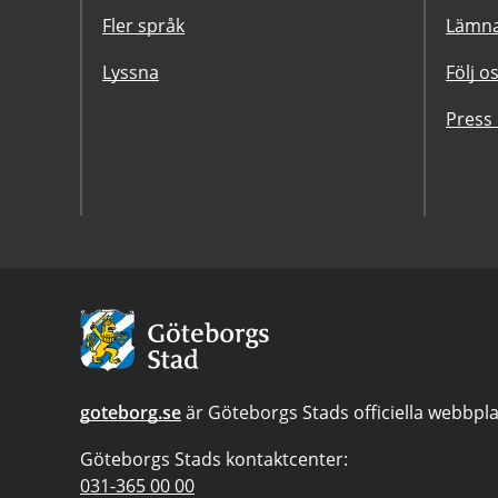
Fler språk
Lämna
Lyssna
Följ o
Press
Avsändare:
Göteborgs
Stad
goteborg.se
är Göteborgs Stads officiella webbpla
Göteborgs Stads kontaktcenter:
Telefonnummer
031-365 00 00