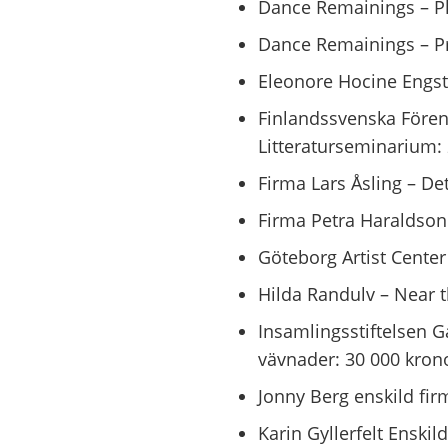
Dance Remainings – Pl
Dance Remainings – Pra
Eleonore Hocine Engst
Finlandssvenska Fören
Litteraturseminarium:
Firma Lars Åsling – De
Firma Petra Haraldson 
Göteborg Artist Center
Hilda Randulv – Near t
Insamlingsstiftelsen G
vävnader: 30 000 kron
Jonny Berg enskild fi
Karin Gyllerfelt Enski