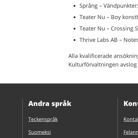
Språng – Vändpunkter:
Teater Nu – Boy konsth
Teater Nu – Crossing S
Thrive Labs AB – Note
Alla kvalificerade ansöknin
Kulturförvaltningen avslog
Andra språk
Kon
Teckenspråk
Konta
Suomeksi
Felanm