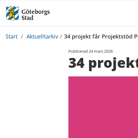
Du
Start
/
Aktuelltarkiv
/
34 projekt får Projektstöd 
är
Publicerad
24 mars 2026
här:
34 projek