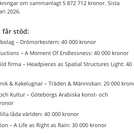
ökningar om sammanlagt 5 872 712 kronor. Sista
ri 2026.
 får stöd:
ebolag – Drömorkestern: 40 000 kronor
uctions – A Moment Of Endlessness: 40 000 kronor
d firma – Headpieces as Spatial Structures Light: 40
mik & Kakelugnar – Träden & Människan: 20 000 kron
och Kultur – Göteborgs Arabiska konst- och
kronor
illa låda världen: 40 000 kronor
on – A Life as Right as Rain: 30 000 kronor