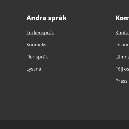
Andra språk
Kon
Teckenspråk
Konta
Suomeksi
Felanm
Fler språk
Lämna
Lyssna
Följ o
Press