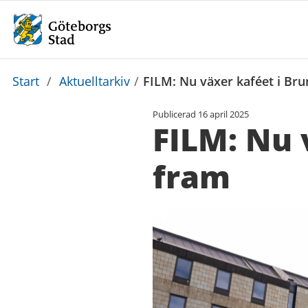
Du
Start
/
Aktuelltarkiv
/
FILM: Nu växer kaféet i Br
är
Publicerad
16 april 2025
här:
FILM: Nu 
fram