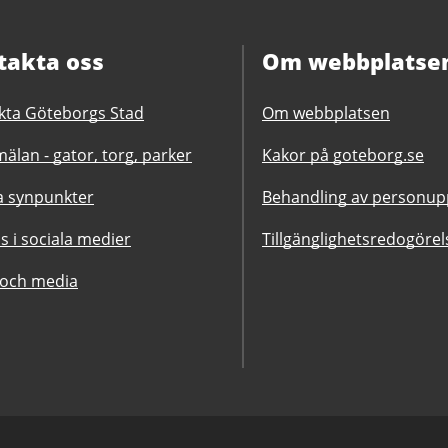
takta oss
Om webbplatse
kta Göteborgs Stad
Om webbplatsen
älan - gator, torg, parker
Kakor på goteborg.se
 synpunkter
Behandling av personupp
ss i sociala medier
Tillgänglighetsredogörel
 och media