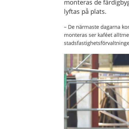
monteras de färdigby
lyftas på plats.
– De närmaste dagarna kom
monteras ser kaféet alltmer
stadsfastighetsförvaltning