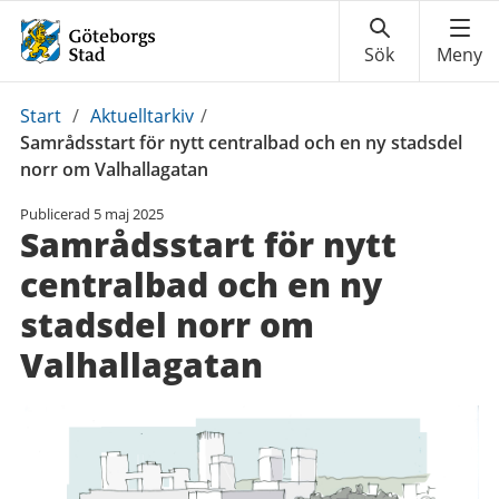
Du
Start
/
Aktuelltarkiv
/
är
Samrådsstart för nytt centralbad och en ny stadsdel
här:
norr om Valhallagatan
Publicerad
5 maj 2025
Samrådsstart för nytt
centralbad och en ny
stadsdel norr om
Valhallagatan