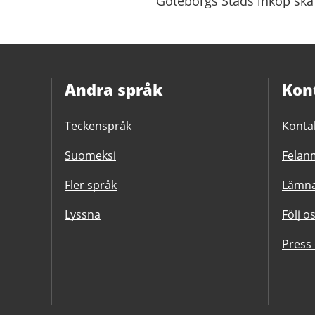
Göteborgs Stads inköp ska
Andra språk
Kon
Teckenspråk
Konta
Suomeksi
Felanm
Fler språk
Lämna
Lyssna
Följ o
Press