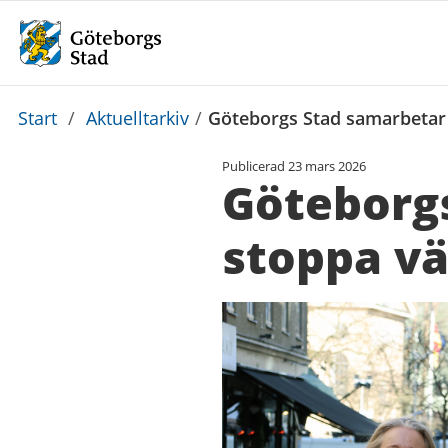
Du
Start
/
Aktuelltarkiv
/
Göteborgs Stad samarbetar f
är
Publicerad
23 mars 2026
här:
Göteborgs
stoppa vä