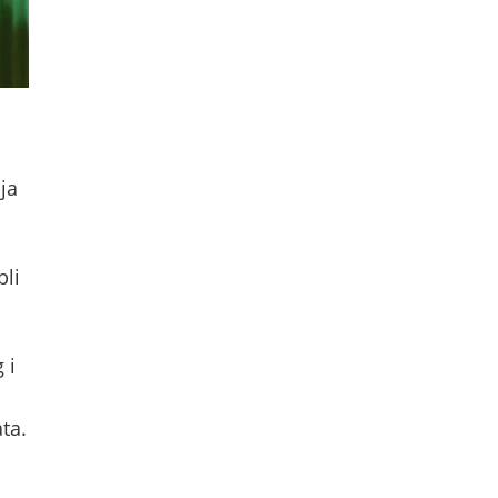
ja
bli
 i
ata.