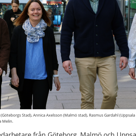
berg (Göteborgs Stad), Annica Axelsson (Malmö stad), Rasmus Gardahl (Upps
a Melin.
edarbetare från Göteborg, Malmö och Uppsal