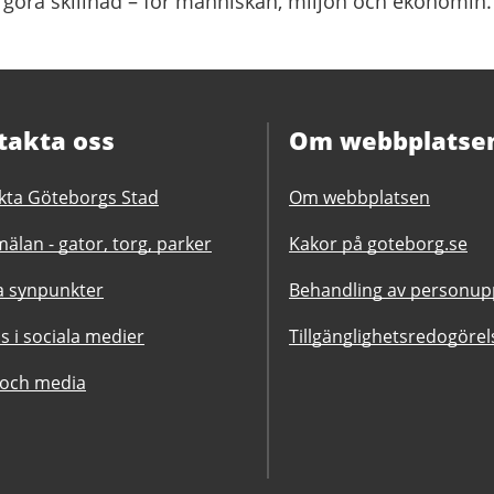
 göra skillnad – för människan, miljön och ekonomin.
takta oss
Om webbplatse
kta Göteborgs Stad
Om webbplatsen
älan - gator, torg, parker
Kakor på goteborg.se
 synpunkter
Behandling av personupp
ss i sociala medier
Tillgänglighetsredogörel
 och media