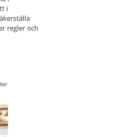
t i
äkerställa
er regler och
éer