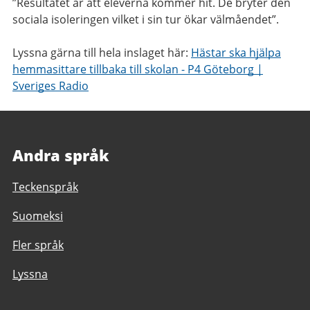
”Resultatet är att eleverna kommer hit. De bryter den
sociala isoleringen vilket i sin tur ökar välmåendet”.
Lyssna gärna till hela inslaget här:
Hästar ska hjälpa
hemmasittare tillbaka till skolan - P4 Göteborg |
Sveriges Radio
Andra språk
Teckenspråk
Suomeksi
Fler språk
Lyssna