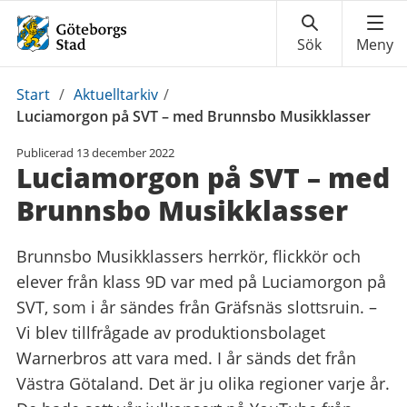
Du
Start
/
Aktuelltarkiv
/
är
Luciamorgon på SVT – med Brunnsbo Musikklasser
här:
Publicerad
13 december 2022
Luciamorgon på SVT – med
Brunnsbo Musikklasser
Brunnsbo Musikklassers herrkör, flickkör och
elever från klass 9D var med på Luciamorgon på
SVT, som i år sändes från Gräfsnäs slottsruin. –
Vi blev tillfrågade av produktionsbolaget
Warnerbros att vara med. I år sänds det från
Västra Götaland. Det är ju olika regioner varje år.