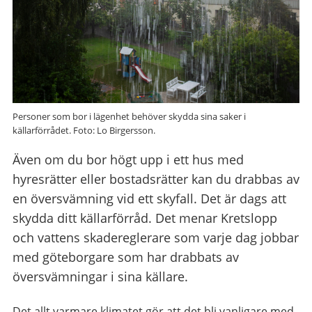
Personer som bor i lägenhet behöver skydda sina saker i
källarförrådet. Foto: Lo Birgersson.
Även om du bor högt upp i ett hus med
hyresrätter eller bostadsrätter kan du drabbas av
en översvämning vid ett skyfall. Det är dags att
skydda ditt källarförråd. Det menar Kretslopp
och vattens skadereglerare som varje dag jobbar
med göteborgare som har drabbats av
översvämningar i sina källare.
Det allt varmare klimatet gör att det bli vanligare med