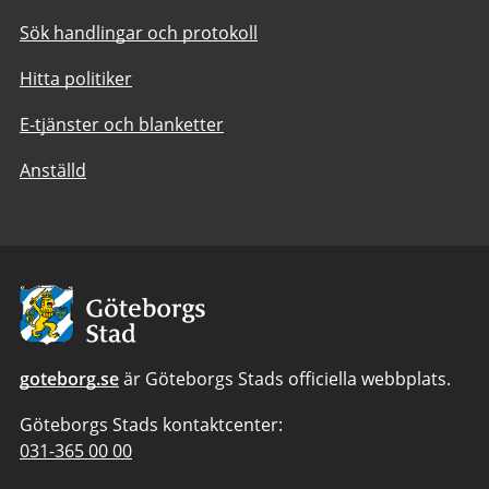
Sök handlingar och protokoll
Hitta politiker
E-tjänster och blanketter
Anställd
Avsändare:
Göteborgs
Stad
goteborg.se
är Göteborgs Stads officiella webbplats.
Göteborgs Stads kontaktcenter:
Telefonnummer
031-365 00 00
till