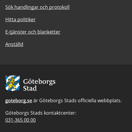
Sök handlingar och protokoll
Hitta politiker
E-tjänster och blanketter
Anställd
Avsändare:
Göteborgs
Stad
goteborg.se
är Göteborgs Stads officiella webbplats.
Göteborgs Stads kontaktcenter:
Telefonnummer
031-365 00 00
till