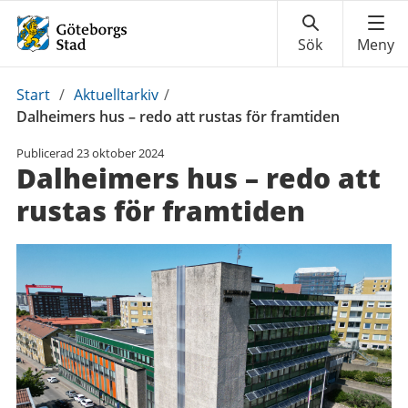
Du
Start
/
Aktuelltarkiv
/
är
Dalheimers hus – redo att rustas för framtiden
här:
Publicerad
23 oktober 2024
Dalheimers hus – redo att
rustas för framtiden