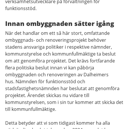
verksamhetsutvecklare på förvaltningen för
funktionsstöd.
Innan ombyggnaden sätter igång
När det handlar om ett så här stort, omfattande
ombyggnads- och renoveringsprojekt behöver
stadens ansvariga politiker i respektive nämnder,
kommunstyrelse och kommunfullmäktige ta beslut
om att genomföra projektet.
Det krävs fortfarande
flera politiska beslut innan vi kan påbörja
ombyggnaden och
renoveringen av Dalheimers
hus.
N
ämnden för
funktionsstöd
och
s
tadsfastighetsnämnden
har
beslutat att genomföra
projektet. Ärendet skickas nu vidare till
kommunstyrelsen, som i sin tur kommer att skicka det
till kommunfullmäktige
.
Detta betyder att vi som tidigast kommer ha alla