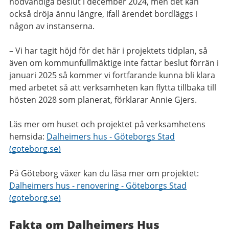
nödvändiga beslut i
december
2024, men det kan
också dröja ännu längre, ifall ärendet bordläggs i
någon av instanserna.
– Vi har tagit höjd för det här i projektets tidplan, så
även om kommunfullmäktige inte fattar beslut förrän i
januari 2025 så kommer vi fortfarande kunna bli klara
med arbetet så att verksamheten kan flytta tillbaka till
hösten 2028 som planerat, förklarar Annie Gjers.
Läs mer om huset och projektet på verksamhetens
hemsida:
Dalheimers hus - Göteborgs Stad
(goteborg.se)
På Göteborg växer kan du läsa mer om projektet
:
Dalheimers hus - renovering - Göteborgs Stad
(goteborg.se)
Fakta om Dalheimers Hus