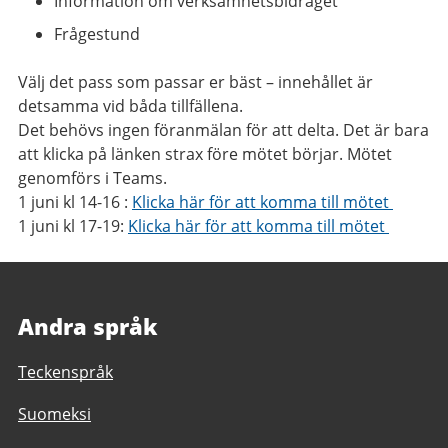
Information om verksamhetsbidraget
Frågestund
Välj det pass som passar er bäst – innehållet är
detsamma vid båda tillfällena.
Det behövs ingen föranmälan för att delta. Det är bara
att klicka på länken strax före mötet börjar. Mötet
genomförs i Teams.
1 juni kl 14-16 :
Klicka här för att komma till mötet
1 juni kl 17-19:
Klicka här för att komma till mötet
Andra språk
Teckenspråk
Suomeksi